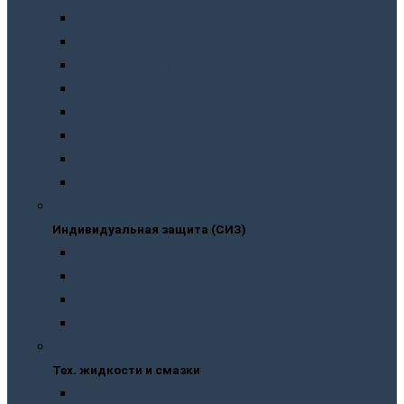
Пневмоинструмент
Ручной инструмент
Электроинструмент
Домкраты
Компрессоры
Сварочное оборудование
Аккумуляторы
Газовые горелки
Индивидуальная защита (СИЗ)
Индивидуальная защита (СИЗ)
Спецодежда
Распираторы
Защитные очки
Перчатки
Тех. жидкости и смазки
Тех. жидкости и смазки
Антифризы