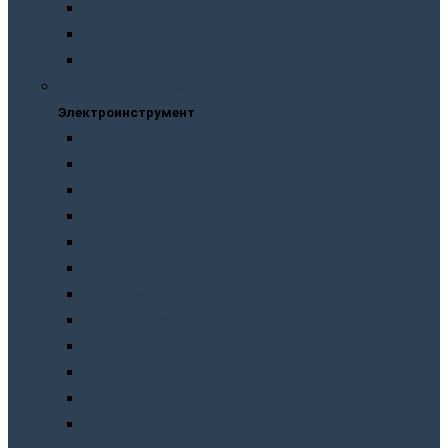
Рубанки
Трещотки
Шлифмашинки
Электроинструмент
Электроинструмент
Виброшлифмашины
Гайковерты
Дрели
Лобзики
Мультиметры
Паяльники
Перфораторы
Пилы, фрезеры
Пылесосы
Рубанки
Точильныe станки
Шлифмашины/болгарки