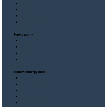
Масла
Смазки
Тормозные жидкости
Незамерзайки
Расходники
Расходники
Сверла
Автолампы
Хомуты
Термоусадочные трубки
Пневмоинструмент
Пневмоинструмент
Манометры
Пескоструйные пистолеты
Пневмогайковерты
Пневмодыроколы
Продувочные пистолеты