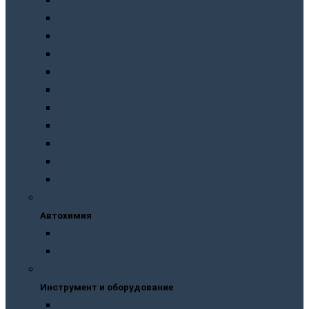
Подготовка перед покраской
Шпатлевки
Абразивные материалы
Полировка
Ремонт пластика
Защита кузова
Растворители и обезжириватели
Герметики и клея
Преобразователи ржавчины
Шумоизоляция
Другое
Автохимия
Автохимия
Для кузова
Для салона
Инструмент и оборудование
Инструмент и оборудование
Краскопульты и пистолеты