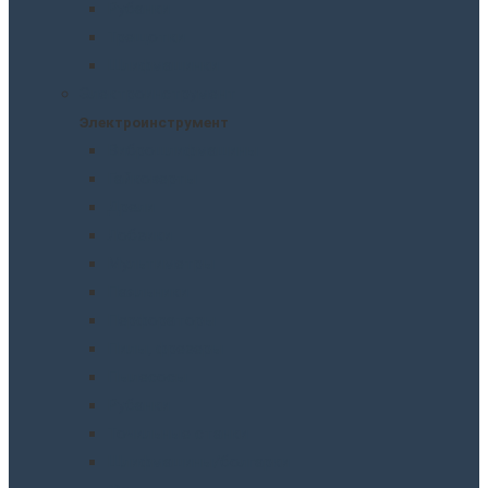
Рубанки
Трещотки
Шлифмашинки
Электроинструмент
Электроинструмент
Виброшлифмашины
Гайковерты
Дрели
Лобзики
Мультиметры
Паяльники
Перфораторы
Пилы, фрезеры
Пылесосы
Рубанки
Точильныe станки
Шлифмашины/болгарки