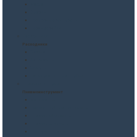
Масла
Смазки
Тормозные жидкости
Незамерзайки
Расходники
Расходники
Сверла
Автолампы
Хомуты
Термоусадочные трубки
Пневмоинструмент
Пневмоинструмент
Манометры
Пескоструйные пистолеты
Пневмогайковерты
Пневмодыроколы
Продувочные пистолеты