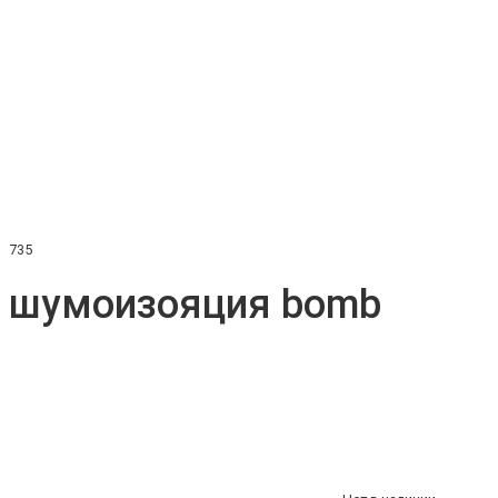
735
шумоизояция bomb