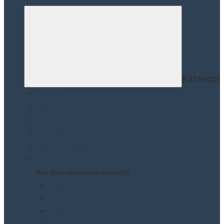
Категори
Краски
Лаки
Грунтовки. Подклады
Шпатлевки
Защита кузова
Все для кузовного ремонта
Все для кузовного ремонта
Краски
Грунтовки. Подклады
Лаки
Подготовка перед покраской