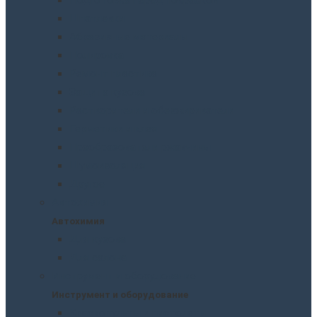
Шпатлевки
Абразивные материалы
Полировка
Ремонт пластика
Защита кузова
Растворители и обезжириватели
Герметики и клея
Преобразователи ржавчины
Шумоизоляция
Другое
Автохимия
Автохимия
Для кузова
Для салона
Инструмент и оборудование
Инструмент и оборудование
Краскопульты и пистолеты