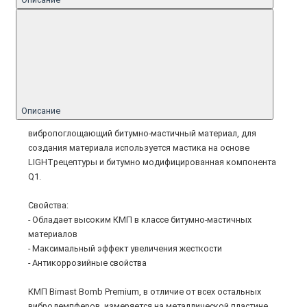
Описание
вибропоглощающий битумно-мастичный материал, для
создания материала используется мастика на основе
LIGHTрецептуры и битумно модифицированная компонента
Q1.
Свойства:
- Обладает высоким КМП в классе битумно-мастичных
материалов
- Максимальный эффект увеличения жесткости
- Антикоррозийные свойства
КМП Bimast Bomb Premium, в отличие от всех остальных
вибродемпферов, измеряется на металлической пластине