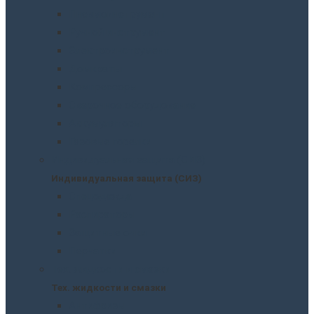
Пневмоинструмент
Ручной инструмент
Электроинструмент
Домкраты
Компрессоры
Сварочное оборудование
Аккумуляторы
Газовые горелки
Индивидуальная защита (СИЗ)
Индивидуальная защита (СИЗ)
Спецодежда
Распираторы
Защитные очки
Перчатки
Тех. жидкости и смазки
Тех. жидкости и смазки
Антифризы