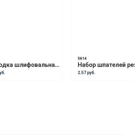
5614
Колодка шлифовальная чёрно-серая 140*75 (чёрно-зелёная)
уб.
2.57 руб.