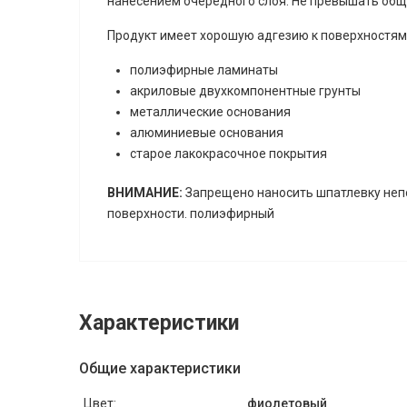
нанесением очередного слоя. Не превышать обще
Продукт имеет хорошую адгезию к поверхностям 
полиэфирные ламинаты
акриловые двухкомпонентные грунты
металлические основания
алюминиевые основания
старое лакокрасочное покрытия
ВНИМАНИЕ:
Запрещено наносить шпатлевку неп
поверхности. полиэфирный
Характеристики
Общие характеристики
Цвет:
фиолетовый