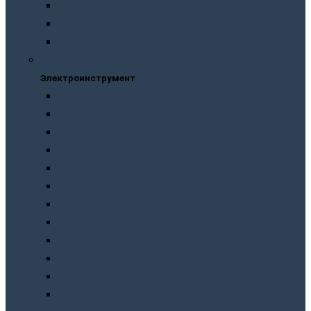
Рубанки
Трещотки
Шлифмашинки
Электроинструмент
Электроинструмент
Виброшлифмашины
Гайковерты
Дрели
Лобзики
Мультиметры
Паяльники
Перфораторы
Пилы, фрезеры
Пылесосы
Рубанки
Точильныe станки
Шлифмашины/болгарки