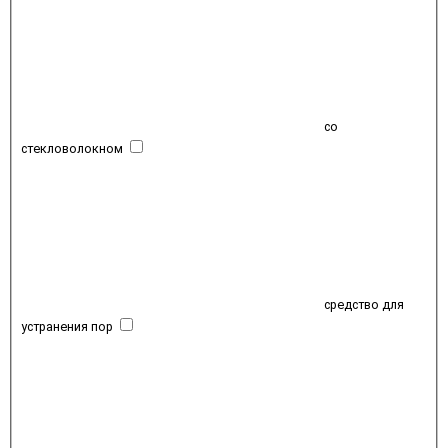
со
стекловолокном
средство для
устранения пор