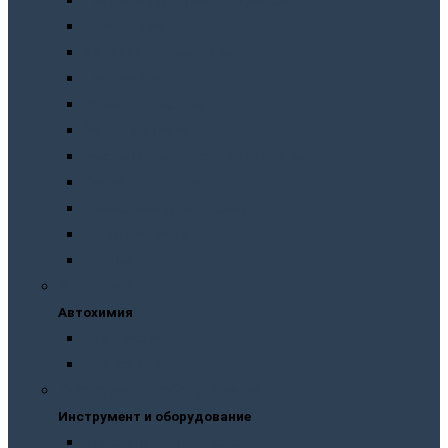
Подготовка перед покраской
Шпатлевки
Абразивные материалы
Полировка
Ремонт пластика
Защита кузова
Растворители и обезжириватели
Герметики и клея
Преобразователи ржавчины
Шумоизоляция
Другое
Автохимия
Автохимия
Для кузова
Для салона
Инструмент и оборудование
Инструмент и оборудование
Краскопульты и пистолеты