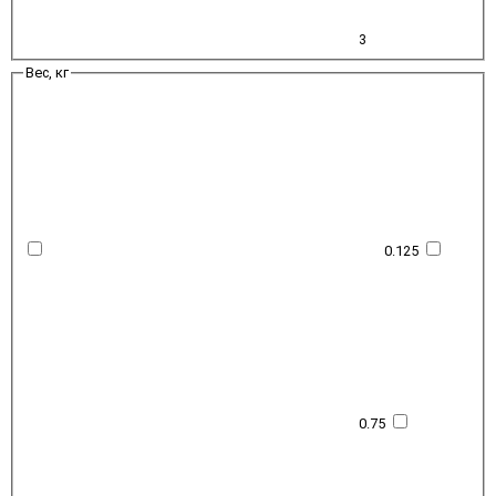
3
Вес, кг
0.125
0.75