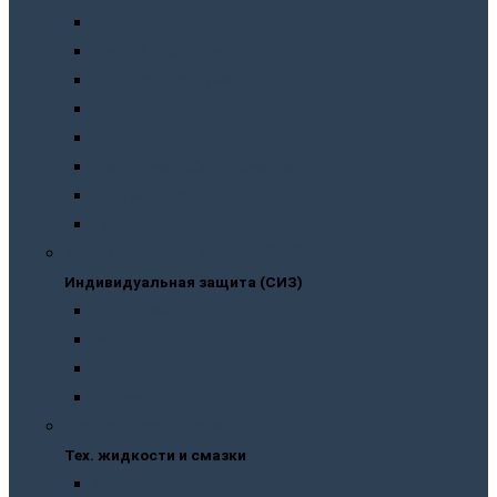
Пневмоинструмент
Ручной инструмент
Электроинструмент
Домкраты
Компрессоры
Сварочное оборудование
Аккумуляторы
Газовые горелки
Индивидуальная защита (СИЗ)
Индивидуальная защита (СИЗ)
Спецодежда
Распираторы
Защитные очки
Перчатки
Тех. жидкости и смазки
Тех. жидкости и смазки
Антифризы