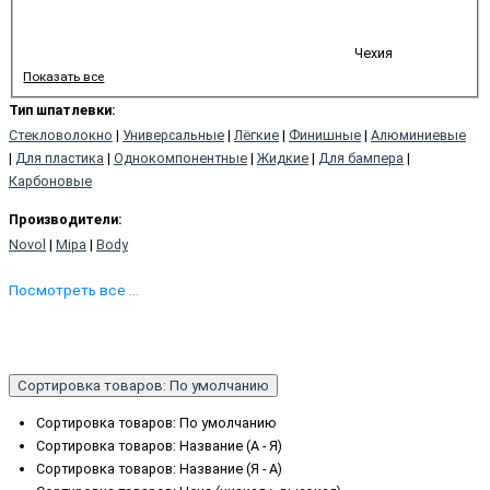
Чехия
Показать все
Тип шпатлевки:
Стекловолокно
|
Универсальные
|
Лёгкие
|
Финишные
|
Алюминиевые
|
Для пластика
|
Однокомпонентные
|
Жидкие
|
Для бампера
|
Карбоновые
Производители:
Novol
|
Mipa
|
Body
Цвета:
Посмотреть все ...
Белые
|
Зелёные
|
Чёрные
Вес:
1 кг
|
2 кг
Сортировка товаров: По умолчанию
Тара:
Сортировка товаров: По умолчанию
Напыляемые
Сортировка товаров: Название (А - Я)
Сортировка товаров: Название (Я - А)