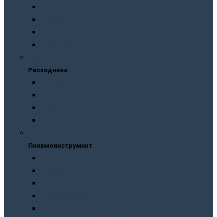
Масла
Смазки
Тормозные жидкости
Незамерзайки
Расходники
Расходники
Сверла
Автолампы
Хомуты
Термоусадочные трубки
Пневмоинструмент
Пневмоинструмент
Манометры
Пескоструйные пистолеты
Пневмогайковерты
Пневмодыроколы
Продувочные пистолеты