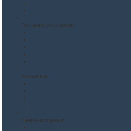
Защитные очки
Перчатки
Тех. жидкости и смазки
Тех. жидкости и смазки
Антифризы
Масла
Смазки
Тормозные жидкости
Незамерзайки
Расходники
Расходники
Сверла
Автолампы
Хомуты
Термоусадочные трубки
Пневмоинструмент
Пневмоинструмент
Манометры