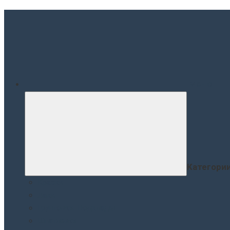
Меню
Категори
Краски
Лаки
Грунтовки. Подклады
Шпатлевки