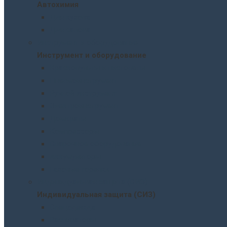
Автохимия
Для кузова
Для салона
Инструмент и оборудование
Инструмент и оборудование
Краскопульты и пистолеты
Пневмоинструмент
Ручной инструмент
Электроинструмент
Домкраты
Компрессоры
Сварочное оборудование
Аккумуляторы
Газовые горелки
Индивидуальная защита (СИЗ)
Индивидуальная защита (СИЗ)
Спецодежда
Распираторы