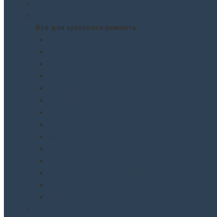
Защита кузова
Все для кузовного ремонта
Все для кузовного ремонта
Краски
Грунтовки. Подклады
Лаки
Подготовка перед покраской
Шпатлевки
Абразивные материалы
Полировка
Ремонт пластика
Защита кузова
Растворители и обезжириватели
Герметики и клея
Преобразователи ржавчины
Шумоизоляция
Другое
Автохимия