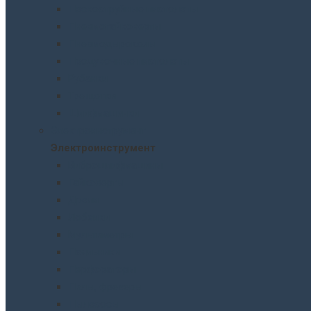
Пескоструйные пистолеты
Пневмогайковерты
Пневмодыроколы
Продувочные пистолеты
Рубанки
Трещотки
Шлифмашинки
Электроинструмент
Электроинструмент
Виброшлифмашины
Гайковерты
Дрели
Лобзики
Мультиметры
Паяльники
Перфораторы
Пилы, фрезеры
Пылесосы