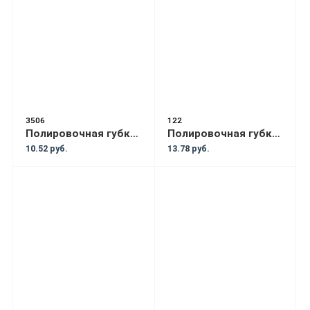
3506
122
Полировочная губка BOLL MINI 80мм чёрный
Полировочная губка FARECLA жёлтый
10.52 руб.
13.78 руб.