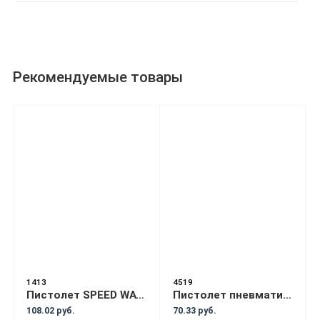
Рекомендуемые товары
1413
4519
Пистолет SPEED WAY HVLP 1.3 низкого давления
Пистолет пневматический Tornado для химчистки салона а/м с емкостью 1л и насадкой-пеногенератором (F-203811)
108.02 руб.
70.33 руб.