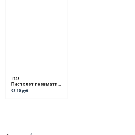
1725
Пистолет пневматический TORNADO для химчистки салона (RF-203812)
98.10 руб.
0