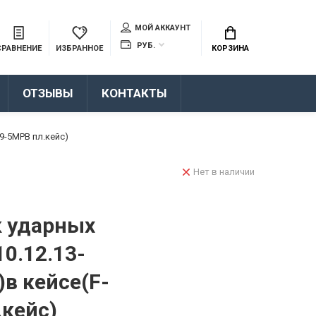
МОЙ АККАУНТ
РУБ.
СРАВНЕНИЕ
ИЗБРАННОЕ
КОРЗИНА
ОТЗЫВЫ
КОНТАКТЫ
29-5MPB пл.кейс)
Нет в наличии
к ударных
10.12.13-
)в кейсе(F-
.кейс)