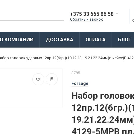
+375 33 665 86 58
Обратный звонок
О КОМПАНИИ
ДОСТАВКА
ОПЛАТА
БЛОГ
абор головок ударных 12пр.12(6гр.)(10.12.13-19.21.22.24мм)в кейсе(F-41
3785
Forsage
Набор голово
12пр.12(6гр.)(
19.21.22.24мм
4129-5MPB пл