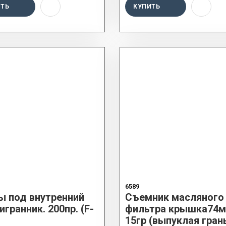
ИТЬ
КУПИТЬ
6589
ы под внутренний
Съемник масляного
гранник. 200пр. (F-
фильтра крышка74м
15гр (выпуклая грань