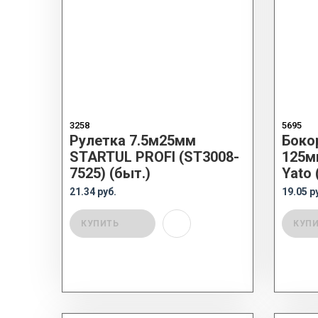
3258
5695
Рулетка 7.5м25мм
Боко
STARTUL PROFI (ST3008-
125м
7525) (быт.)
Yato 
21.34 руб.
19.05 р
КУПИТЬ
КУП