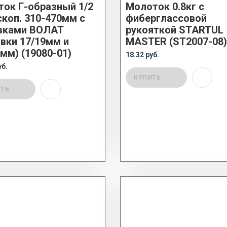
ток Г-образный 1/2
Молоток 0.8кг с
скоп. 310-470мм с
фиберглассовой
вками ВОЛАТ
рукояткой STARTUL
овки 17/19мм и
MASTER (ST2007-08)
мм) (19080-01)
18.32 руб.
уб.
КУПИТЬ
ИТЬ