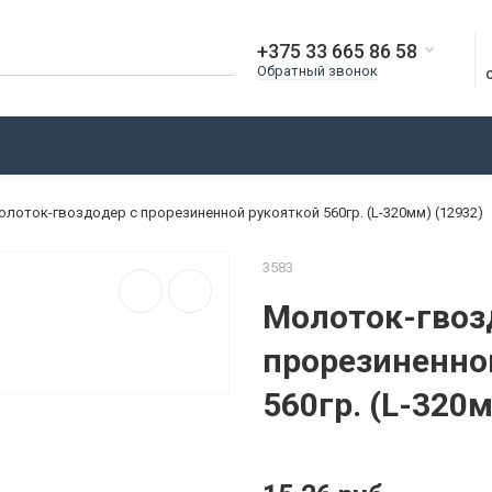
+375 33 665 86 58
Обратный звонок
О КОМПАНИИ
ДОСТАВКА
ОПЛАТА
БЛОГ
олоток-гвоздодер с прорезиненной рукояткой 560гр. (L-320мм) (12932)
3583
Молоток-гвоз
прорезиненно
560гр. (L-320м