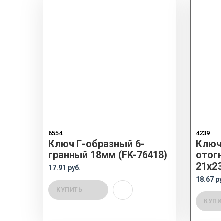
6554
4239
Ключ Г-образный 6-
Ключ
гранный 18мм (FK-76418)
отог
21х2
17.91 руб.
18.67 р
КУПИТЬ
КУП