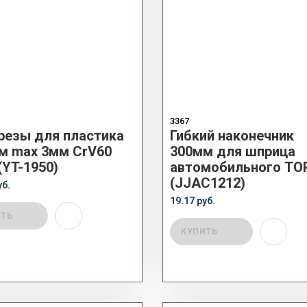
3367
резы для пластика
Гибкий наконечник
м max 3мм CrV60
300мм для шприца
(YT-1950)
автомобильного TO
(JJAC1212)
уб.
19.17 руб.
ИТЬ
КУПИТЬ