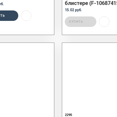
блистере (F-1068741
уб.
15.02 руб.
ИТЬ
КУПИТЬ
2295