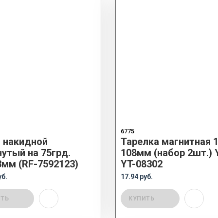
6775
 накидной
Тарелка магнитная 1
нутый на 75грд.
108мм (набор 2шт.)
3мм (RF-7592123)
YT-08302
уб.
17.94 руб.
ИТЬ
КУПИТЬ