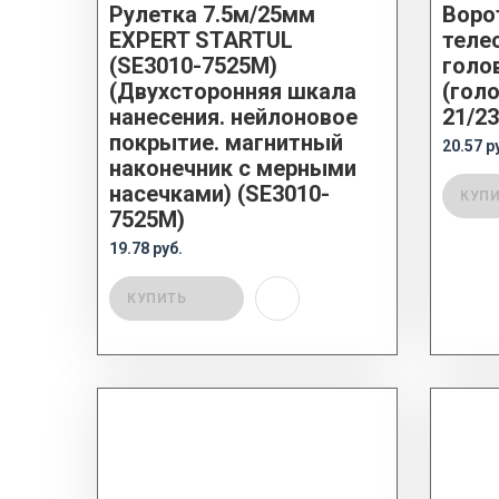
Рулетка 7.5м/25мм
Воро
EXPERT STARTUL
теле
(SE3010-7525M)
голо
(Двухсторонняя шкала
(гол
нанесения. нейлоновое
21/23
покрытие. магнитный
20.57 р
наконечник с мерными
насечками) (SE3010-
КУП
7525M)
19.78 руб.
КУПИТЬ