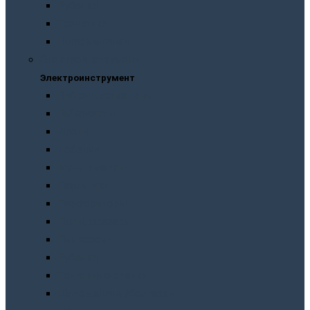
Рубанки
Трещотки
Шлифмашинки
Электроинструмент
Электроинструмент
Виброшлифмашины
Гайковерты
Дрели
Лобзики
Мультиметры
Паяльники
Перфораторы
Пилы, фрезеры
Пылесосы
Рубанки
Точильныe станки
Шлифмашины/болгарки