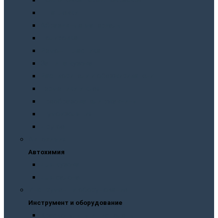
Подготовка перед покраской
Шпатлевки
Абразивные материалы
Полировка
Ремонт пластика
Защита кузова
Растворители и обезжириватели
Герметики и клея
Преобразователи ржавчины
Шумоизоляция
Другое
Автохимия
Автохимия
Для кузова
Для салона
Инструмент и оборудование
Инструмент и оборудование
Краскопульты и пистолеты