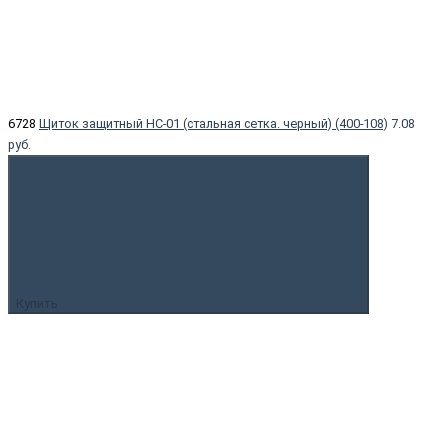
6728
Щиток защитный НС-01 (стальная сетка. черный) (400-108)
7.08
руб.
Купить