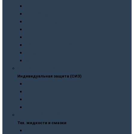
Пневмоинструмент
Ручной инструмент
Электроинструмент
Домкраты
Компрессоры
Сварочное оборудование
Аккумуляторы
Газовые горелки
Индивидуальная защита (СИЗ)
Индивидуальная защита (СИЗ)
Спецодежда
Распираторы
Защитные очки
Перчатки
Тех. жидкости и смазки
Тех. жидкости и смазки
Антифризы