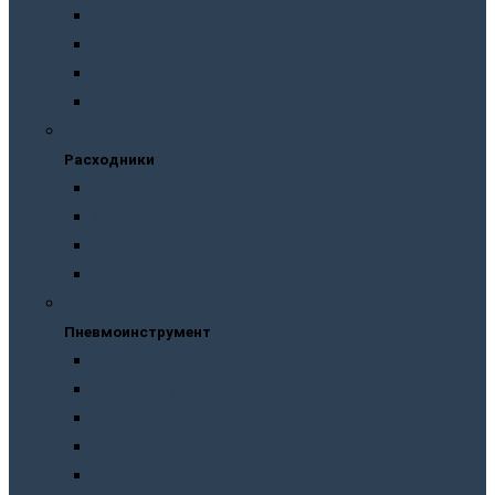
Масла
Смазки
Тормозные жидкости
Незамерзайки
Расходники
Расходники
Сверла
Автолампы
Хомуты
Термоусадочные трубки
Пневмоинструмент
Пневмоинструмент
Манометры
Пескоструйные пистолеты
Пневмогайковерты
Пневмодыроколы
Продувочные пистолеты