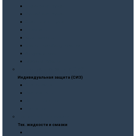
Пневмоинструмент
Ручной инструмент
Электроинструмент
Домкраты
Компрессоры
Сварочное оборудование
Аккумуляторы
Газовые горелки
Индивидуальная защита (СИЗ)
Индивидуальная защита (СИЗ)
Спецодежда
Распираторы
Защитные очки
Перчатки
Тех. жидкости и смазки
Тех. жидкости и смазки
Антифризы