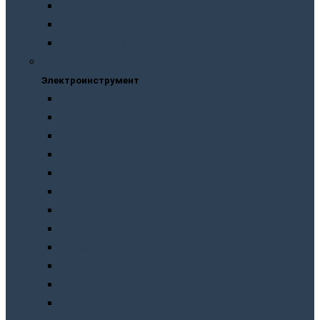
Рубанки
Трещотки
Шлифмашинки
Электроинструмент
Электроинструмент
Виброшлифмашины
Гайковерты
Дрели
Лобзики
Мультиметры
Паяльники
Перфораторы
Пилы, фрезеры
Пылесосы
Рубанки
Точильныe станки
Шлифмашины/болгарки