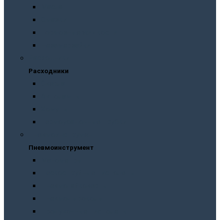
Масла
Смазки
Тормозные жидкости
Незамерзайки
Расходники
Расходники
Сверла
Автолампы
Хомуты
Термоусадочные трубки
Пневмоинструмент
Пневмоинструмент
Манометры
Пескоструйные пистолеты
Пневмогайковерты
Пневмодыроколы
Продувочные пистолеты