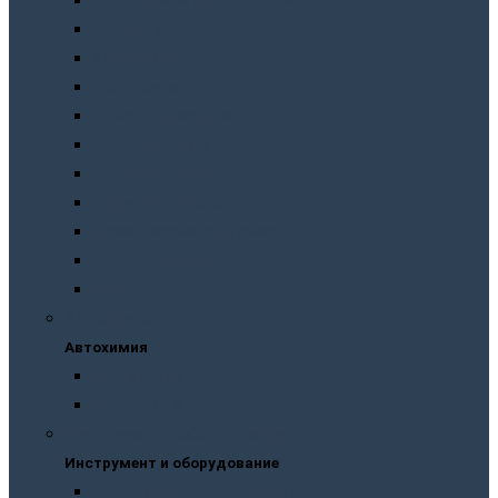
Подготовка перед покраской
Шпатлевки
Абразивные материалы
Полировка
Ремонт пластика
Защита кузова
Растворители и обезжириватели
Герметики и клея
Преобразователи ржавчины
Шумоизоляция
Другое
Автохимия
Автохимия
Для кузова
Для салона
Инструмент и оборудование
Инструмент и оборудование
Краскопульты и пистолеты