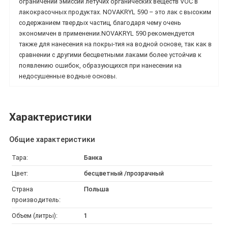
ограничении эмиссии летучих органических веществ VOC в
лакокрасочных продуктах. NOVAKRYL 590 – это лак с высоким
содержанием твердых частиц, благодаря чему очень
экономичен в применении.NOVAKRYL 590 рекомендуется
также для нанесения на покры-тия на водной основе, так как в
сравнении с другими бесцветными лаками более устойчив к
появлению ошибок, образующихся при нанесении на
недосушенные водные основы.
Характеристики
Общие характеристики
Тара:
Банка
Цвет:
бесцветный /прозрачный
Страна
Польша
производитель:
Объем (литры):
1