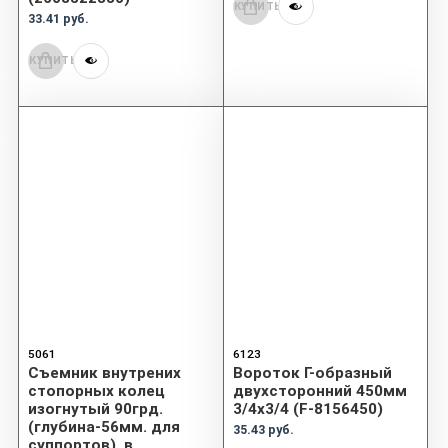
КУПИТЬ
33.41 руб.
КУПИТЬ
5061
6123
Съемник внутрених
Вороток Г-образный
стопорных колец
двухсторонний 450мм
изогнутый 90грд.
3/4х3/4 (F-8156450)
(глубина-56мм. для
35.43 руб.
суппортов). в