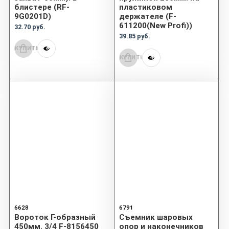
блистере (RF-
пластиковом
9G0201D)
держателе (F-
611200(New Profi))
32.70 руб.
39.85 руб.
КУПИТЬ
КУПИТЬ
6628
6791
Вороток Г-образный
Съемник шаровых
450мм. 3/4 F-8156450
опор и наконечников