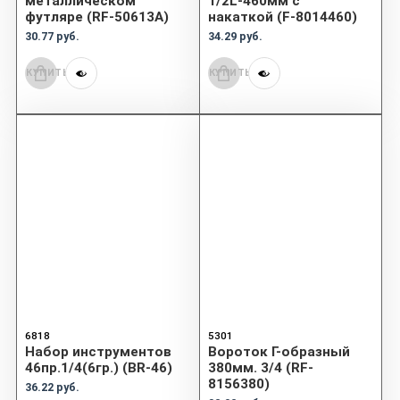
металлическом
1/2L-460мм с
футляре (RF-50613A)
накаткой (F-8014460)
30.77 руб.
34.29 руб.
КУПИТЬ
КУПИТЬ
6818
5301
Набор инструментов
Вороток Г-образный
46пр.1/4(6гр.) (BR-46)
380мм. 3/4 (RF-
8156380)
36.22 руб.