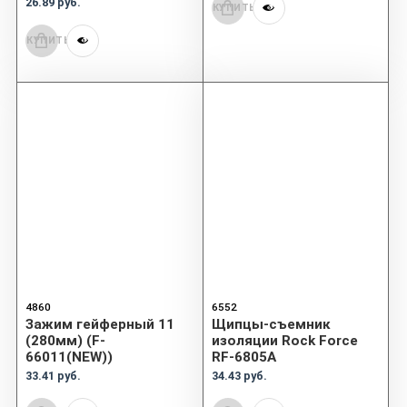
26.89 руб.
КУПИТЬ
КУПИТЬ
4860
6552
Зажим гейферный 11
Щипцы-съемник
(280мм) (F-
изоляции Rock Force
66011(NEW))
RF-6805A
33.41 руб.
34.43 руб.