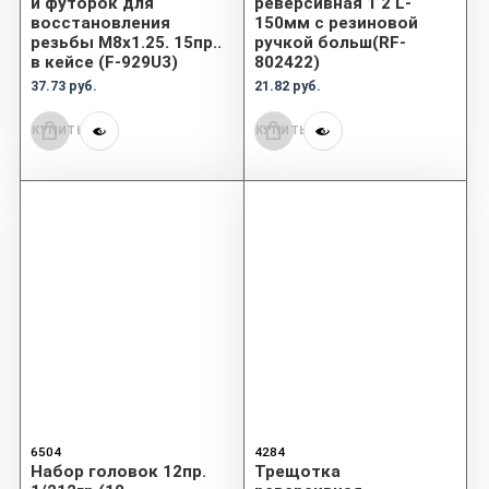
и футорок для
реверсивная 1 2 L-
восстановления
150мм с резиновой
резьбы М8х1.25. 15пр..
ручкой больш(RF-
в кейсе (F-929U3)
802422)
37.73 руб.
21.82 руб.
КУПИТЬ
КУПИТЬ
6504
4284
Набор головок 12пр.
Трещотка