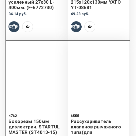
усиленный 27х30 L-
215х120х130мм YATO
400мм. (F-6772730)
YT-08681
34.14 руб.
49.23 руб.
КУПИТЬ
КУПИТЬ
4762
6555
Бокорезы 150мм
Рассухариватель
диэлектрич. STARTUL
клапанов рычажного
MASTER (ST4013-15)
типа(для