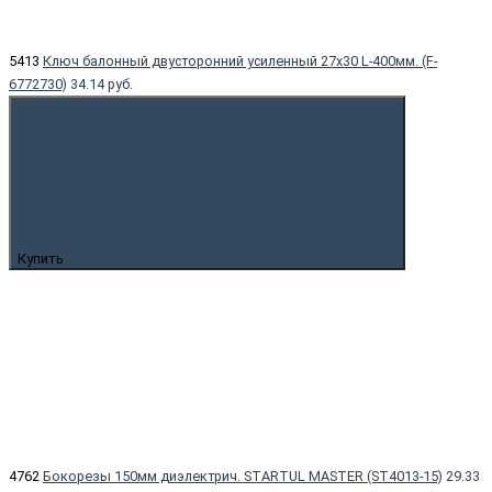
5413
Ключ балонный двусторонний усиленный 27х30 L-400мм. (F-
6772730)
34.14 руб.
Купить
4762
Бокорезы 150мм диэлектрич. STARTUL MASTER (ST4013-15)
29.33