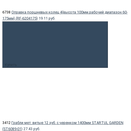
6738
Оправка поршневых колец 4(высота 100мм.рабочий диапазон 60-
175мм) (RF-6204175)
19.11 руб.
Купить
3412
Грабли мет. витые 12 зуб. с черенком 1400мм STARTUL GARDEN
(ST6089-01)
27.43 руб.