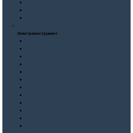
Рубанки
Трещотки
Шлифмашинки
Электроинструмент
Электроинструмент
Виброшлифмашины
Гайковерты
Дрели
Лобзики
Мультиметры
Паяльники
Перфораторы
Пилы, фрезеры
Пылесосы
Рубанки
Точильныe станки
Шлифмашины/болгарки