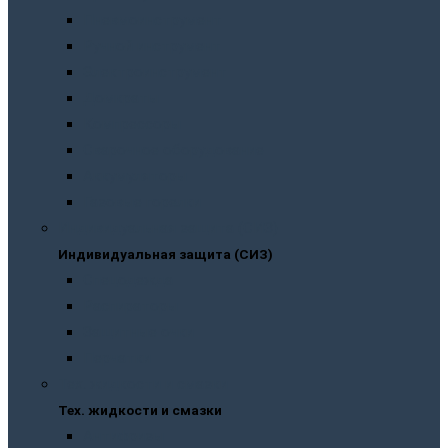
Пневмоинструмент
Ручной инструмент
Электроинструмент
Домкраты
Компрессоры
Сварочное оборудование
Аккумуляторы
Газовые горелки
Индивидуальная защита (СИЗ)
Индивидуальная защита (СИЗ)
Спецодежда
Распираторы
Защитные очки
Перчатки
Тех. жидкости и смазки
Тех. жидкости и смазки
Антифризы