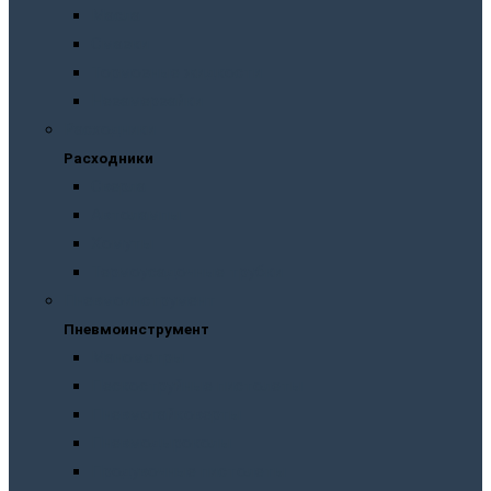
Масла
Смазки
Тормозные жидкости
Незамерзайки
Расходники
Расходники
Сверла
Автолампы
Хомуты
Термоусадочные трубки
Пневмоинструмент
Пневмоинструмент
Манометры
Пескоструйные пистолеты
Пневмогайковерты
Пневмодыроколы
Продувочные пистолеты