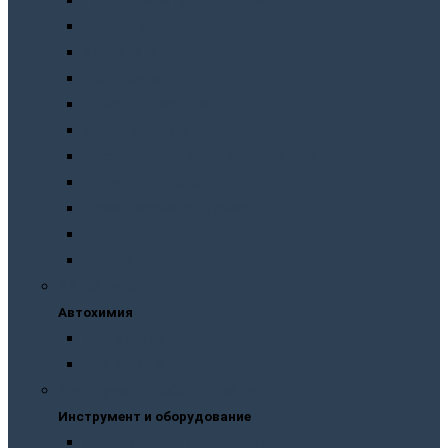
Подготовка перед покраской
Шпатлевки
Абразивные материалы
Полировка
Ремонт пластика
Защита кузова
Растворители и обезжириватели
Герметики и клея
Преобразователи ржавчины
Шумоизоляция
Другое
Автохимия
Автохимия
Для кузова
Для салона
Инструмент и оборудование
Инструмент и оборудование
Краскопульты и пистолеты