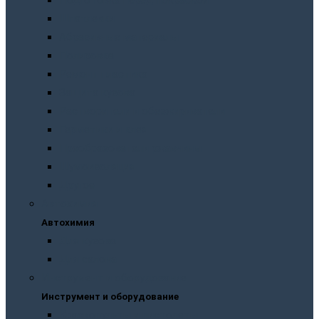
Подготовка перед покраской
Шпатлевки
Абразивные материалы
Полировка
Ремонт пластика
Защита кузова
Растворители и обезжириватели
Герметики и клея
Преобразователи ржавчины
Шумоизоляция
Другое
Автохимия
Автохимия
Для кузова
Для салона
Инструмент и оборудование
Инструмент и оборудование
Краскопульты и пистолеты