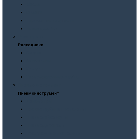
Масла
Смазки
Тормозные жидкости
Незамерзайки
Расходники
Расходники
Сверла
Автолампы
Хомуты
Термоусадочные трубки
Пневмоинструмент
Пневмоинструмент
Манометры
Пескоструйные пистолеты
Пневмогайковерты
Пневмодыроколы
Продувочные пистолеты