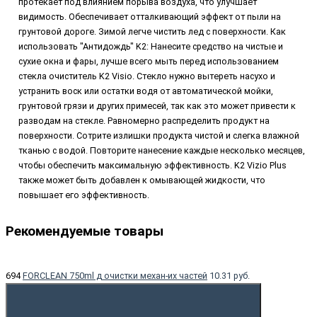
протекает под влиянием порыва воздуха, что улучшает
видимость. Обеспечивает отталкивающий эффект от пыли на
грунтовой дороге. Зимой легче чистить лед с поверхности. Как
использовать "Антидождь" K2: Нанесите средство на чистые и
сухие окна и фары, лучше всего мыть перед использованием
стекла очиститель K2 Visio. Стекло нужно вытереть насухо и
устранить воск или остатки водя от автоматической мойки,
грунтовой грязи и других примесей, так как это может привести к
разводам на стекле. Равномерно распределить продукт на
поверхности. Сотрите излишки продукта чистой и слегка влажной
тканью с водой. Повторите нанесение каждые несколько месяцев,
чтобы обеспечить максимальную эффективность. K2 Vizio Plus
также может быть добавлен к омывающей жидкости, что
повышает его эффективность.
Рекомендуемые товары
694
FORCLEAN 750ml д очистки механ-их частей
10.31 руб.