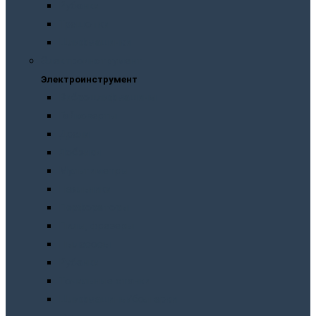
Рубанки
Трещотки
Шлифмашинки
Электроинструмент
Электроинструмент
Виброшлифмашины
Гайковерты
Дрели
Лобзики
Мультиметры
Паяльники
Перфораторы
Пилы, фрезеры
Пылесосы
Рубанки
Точильныe станки
Шлифмашины/болгарки