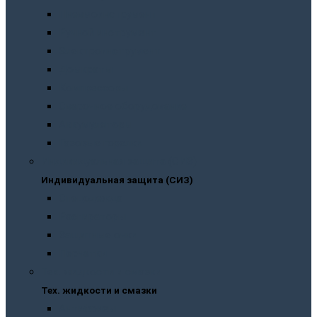
Пневмоинструмент
Ручной инструмент
Электроинструмент
Домкраты
Компрессоры
Сварочное оборудование
Аккумуляторы
Газовые горелки
Индивидуальная защита (СИЗ)
Индивидуальная защита (СИЗ)
Спецодежда
Распираторы
Защитные очки
Перчатки
Тех. жидкости и смазки
Тех. жидкости и смазки
Антифризы