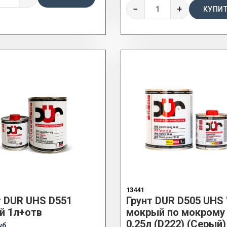
−
+
КУПИ
13441
т DUR UHS D551
Грунт DUR D505 UHS
й 1л+отв
мокрый по мокрому 
0.25л (D222) (Серый)
уб.