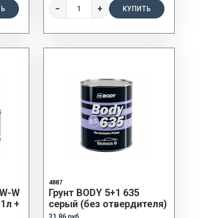
−
+
ТЬ
КУПИТЬ
4887
 W-W
Грунт BODY 5+1 635
1л +
серый (без отвердителя)
31.86 руб.