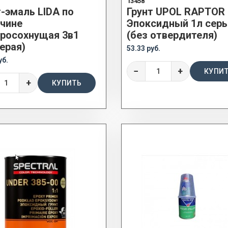
13458
т-эмаль LIDA по
Грунт UPOL RAPTOR
чине
Эпоксидный 1л сер
росохнущая 3в1
(без отвердителя)
ерая)
53.33 руб.
уб.
−
+
КУПИ
+
КУПИТЬ