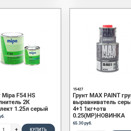
15427
т Mipa F54 HS
Грунт MAX PAINT гру
лнитель 2К
выравниватель сер
лект 1.25л серый
4+1 1кг+отв
0.25(MP)НОВИНКА
уб.
65.30 руб.
+
КУПИТЬ