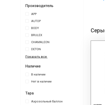
Эпоксид
Производитель
Бренд:
APP
Autop
|
A
AUTOP
Назначе
BODY
Серые
Для пла
BRULEX
CHAMALEON
DETON
Показать все
Наличие
В наличии
Нет в наличии
Тара
Аэрозольный баллон