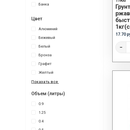
11900
Банка
Грун
ржав
Цвет
быст
1кг(с
Алюминий
17.70 р
Бежевый
Белый
−
Бронза
Графит
Желтый
Показать все
Объем (литры)
0.9
1.25
0.4
0.5