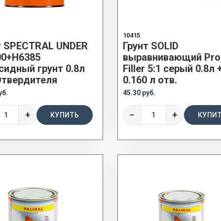
10415
т SPECTRAL UNDER
Грунт SOLID
00+H6385
выравнивающий Prof
сидный грунт 0.8л
Filler 5:1 серый 0.8л 
Отвердителя
0.160 л отв.
уб.
45.30 руб.
+
−
+
КУПИТЬ
КУПИ