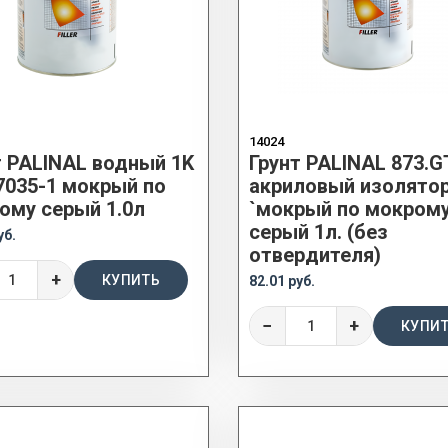
14024
т PALINAL водный 1K
Грунт PALINAL 873.G
7035-1 мокрый по
акриловый изолято
ому серый 1.0л
`мокрый по мокрому`
серый 1л. (без
уб.
отвердителя)
+
КУПИТЬ
82.01 руб.
−
+
КУПИ