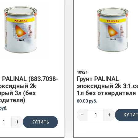
10921
 PALINAL (883.7038-
Грунт PALINAL
поксидный 2k
эпоксидный 2k 3:1.
ерый 3л (без
1л без отвердителя
рдителя)
60.00 руб.
руб.
−
+
КУПИ
+
КУПИТЬ