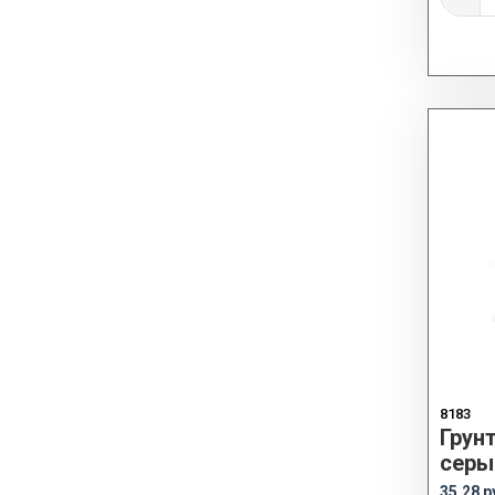
8183
Грун
серы
35.28 р