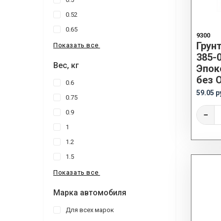
0.52
0.65
9300
Грун
Показать все
385-
Вес, кг
Эпок
без 
0.6
59.05 р
0.75
0.9
−
1
1.2
1.5
Показать все
Марка автомобиля
Для всех марок