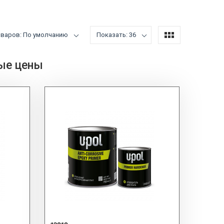
оваров: По умолчанию
Показать: 36
ные цены
е