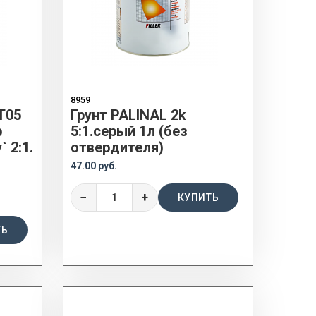
8959
T05
Грунт PALINAL 2k
р
5:1.серый 1л (без
 2:1.
отвердителя)
47.00 руб.
−
+
КУПИТЬ
ТЬ