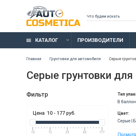
КАТАЛОГ
ПРОИЗВОДИТЕЛИ
Главная
Грунтовки для автомобиля
Серые грунто
Серые грунтовки для
Фильтр
Тип упак
В баллон
Цена
10
-
177
руб.
Цвет:
Серые
|
Б
Состав:
10
12
23
63
177
Посмотре