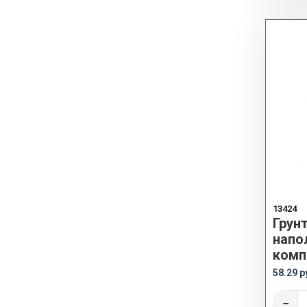
13424
Грун
напо
комп
58.29 р
−