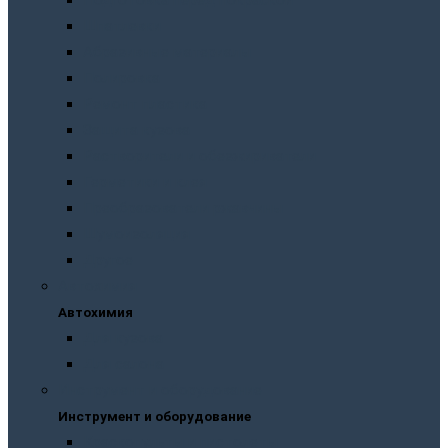
Подготовка перед покраской
Шпатлевки
Абразивные материалы
Полировка
Ремонт пластика
Защита кузова
Растворители и обезжириватели
Герметики и клея
Преобразователи ржавчины
Шумоизоляция
Другое
Автохимия
Автохимия
Для кузова
Для салона
Инструмент и оборудование
Инструмент и оборудование
Краскопульты и пистолеты