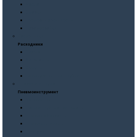
Масла
Смазки
Тормозные жидкости
Незамерзайки
Расходники
Расходники
Сверла
Автолампы
Хомуты
Термоусадочные трубки
Пневмоинструмент
Пневмоинструмент
Манометры
Пескоструйные пистолеты
Пневмогайковерты
Пневмодыроколы
Продувочные пистолеты