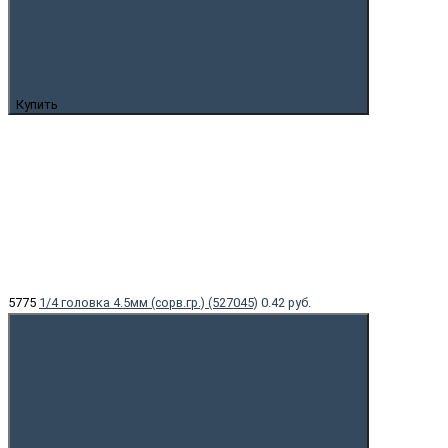
Купить
5775
1/4 головка 4.5мм (сорв.гр.) (527045)
0.42 руб.