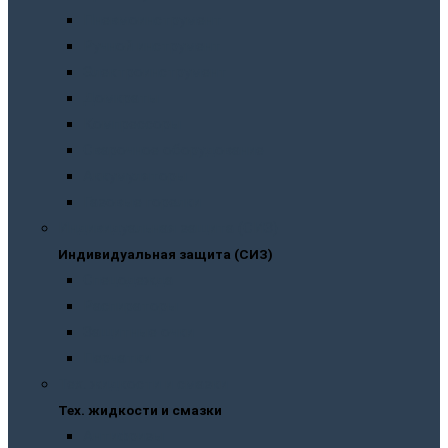
Пневмоинструмент
Ручной инструмент
Электроинструмент
Домкраты
Компрессоры
Сварочное оборудование
Аккумуляторы
Газовые горелки
Индивидуальная защита (СИЗ)
Индивидуальная защита (СИЗ)
Спецодежда
Распираторы
Защитные очки
Перчатки
Тех. жидкости и смазки
Тех. жидкости и смазки
Антифризы