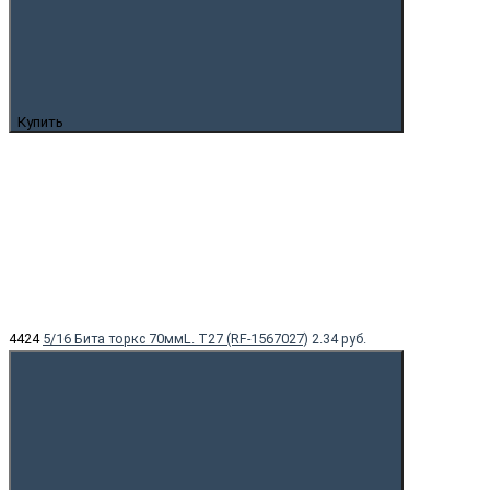
Купить
4424
5/16 Бита торкс 70ммL. T27 (RF-1567027)
2.34 руб.