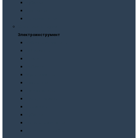
Рубанки
Трещотки
Шлифмашинки
Электроинструмент
Электроинструмент
Виброшлифмашины
Гайковерты
Дрели
Лобзики
Мультиметры
Паяльники
Перфораторы
Пилы, фрезеры
Пылесосы
Рубанки
Точильныe станки
Шлифмашины/болгарки