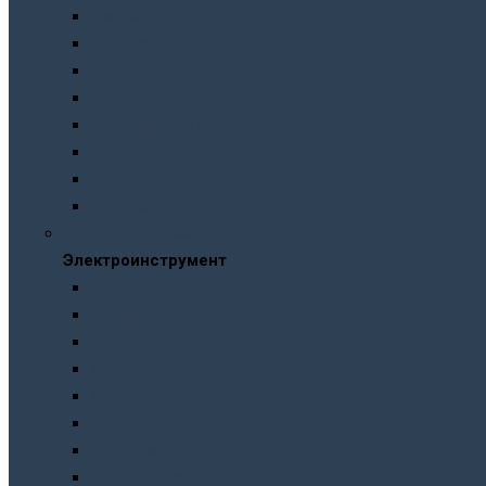
Манометры
Пескоструйные пистолеты
Пневмогайковерты
Пневмодыроколы
Продувочные пистолеты
Рубанки
Трещотки
Шлифмашинки
Электроинструмент
Электроинструмент
Виброшлифмашины
Гайковерты
Дрели
Лобзики
Мультиметры
Паяльники
Перфораторы
Пилы, фрезеры