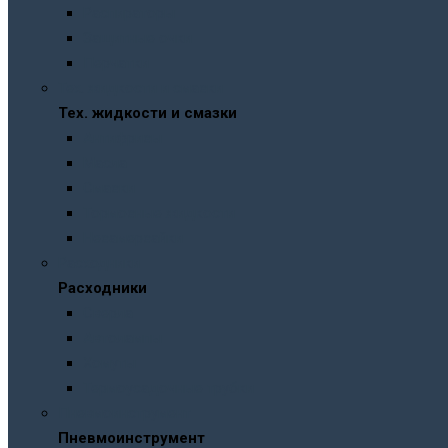
Распираторы
Защитные очки
Перчатки
Тех. жидкости и смазки
Тех. жидкости и смазки
Антифризы
Масла
Смазки
Тормозные жидкости
Незамерзайки
Расходники
Расходники
Сверла
Автолампы
Хомуты
Термоусадочные трубки
Пневмоинструмент
Пневмоинструмент