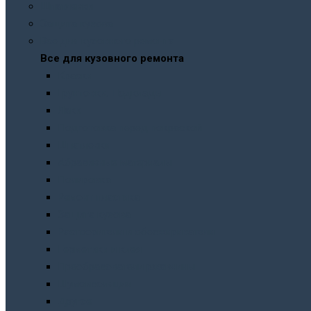
Шпатлевки
Защита кузова
Все для кузовного ремонта
Все для кузовного ремонта
Краски
Грунтовки. Подклады
Лаки
Подготовка перед покраской
Шпатлевки
Абразивные материалы
Полировка
Ремонт пластика
Защита кузова
Растворители и обезжириватели
Герметики и клея
Преобразователи ржавчины
Шумоизоляция
Другое