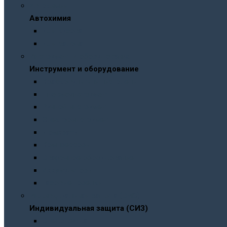
Автохимия
Автохимия
Для кузова
Для салона
Инструмент и оборудование
Инструмент и оборудование
Краскопульты и пистолеты
Пневмоинструмент
Ручной инструмент
Электроинструмент
Домкраты
Компрессоры
Сварочное оборудование
Аккумуляторы
Газовые горелки
Индивидуальная защита (СИЗ)
Индивидуальная защита (СИЗ)
Спецодежда