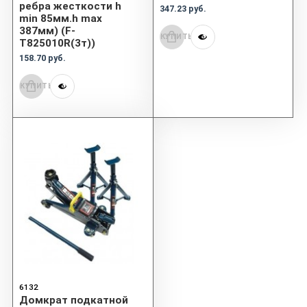
ребра жесткости h
347.23 руб.
min 85мм.h max
387мм) (F-
КУПИТЬ
T825010R(3т))
158.70 руб.
КУПИТЬ
6132
Домкрат подкатной