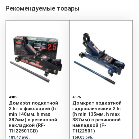
Рекомендуемые товары
4305
4576
Домкрат подкатной
Домкрат подкатной
2.5т с фиксацией (h
гидравлический 2.5т
min 140мм. h max
(h min 135мм. h max
387мм) с резиновой
387мм) с резиновой
накладкой (RF-
накладкой (F-
TH22501CB)
TH22501)
181.47 руб.
169.05 руб.