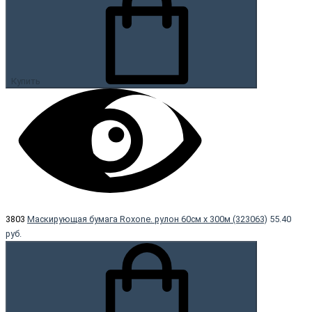
Купить
3803
Маскирующая бумага Roxone. рулон 60см х 300м (323063)
55.40
руб.