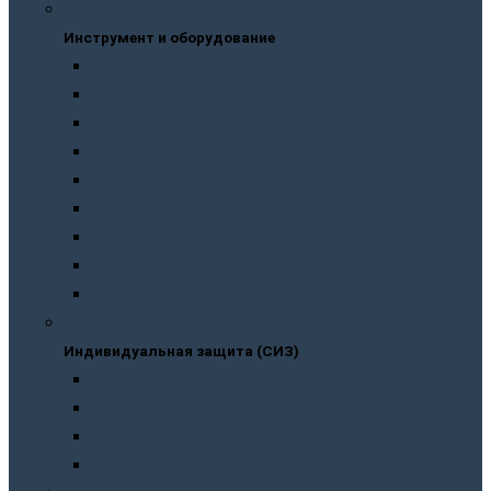
Инструмент и оборудование
Инструмент и оборудование
Краскопульты и пистолеты
Пневмоинструмент
Ручной инструмент
Электроинструмент
Домкраты
Компрессоры
Сварочное оборудование
Аккумуляторы
Газовые горелки
Индивидуальная защита (СИЗ)
Индивидуальная защита (СИЗ)
Спецодежда
Распираторы
Защитные очки
Перчатки