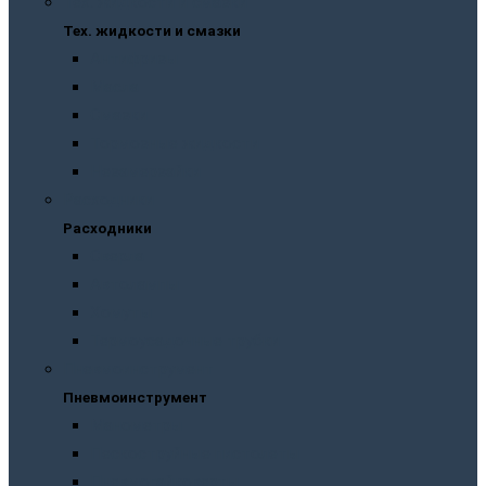
Тех. жидкости и смазки
Тех. жидкости и смазки
Антифризы
Масла
Смазки
Тормозные жидкости
Незамерзайки
Расходники
Расходники
Сверла
Автолампы
Хомуты
Термоусадочные трубки
Пневмоинструмент
Пневмоинструмент
Манометры
Пескоструйные пистолеты
Пневмогайковерты