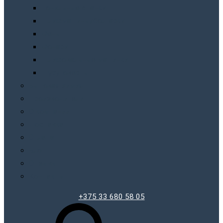
Точильныe станки
Шлифмашины/болгарки
Фены
Фонари
Шлифовальные машинки
Шуруповерты
Бытовая химия
Производители
О компании
Доставка
Оплата
Блог
Отзывы
Контакты
+375 33 680 58 05