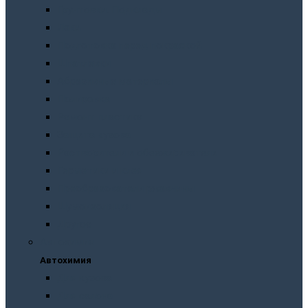
Грунтовки. Подклады
Лаки
Подготовка перед покраской
Шпатлевки
Абразивные материалы
Полировка
Ремонт пластика
Защита кузова
Растворители и обезжириватели
Герметики и клея
Преобразователи ржавчины
Шумоизоляция
Другое
Автохимия
Автохимия
Для кузова
Для салона