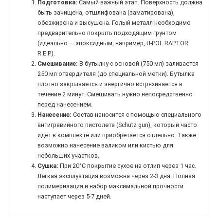
Подготовка:
Самый важный этап. Поверхность должна
быть зачищена, отшлифована (заматирована),
обезжирена и высушена. Голый металл необходимо
предварительно покрыть подходящим грунтом
(идеально — эпоксидным, например, U-POL RAPTOR
R.E.P.).
Смешивание:
В бутылку с основой (750 мл) заливается
250 мл отвердителя (до специальной метки). Бутылка
плотно закрывается и энергично встряхивается в
течение 2 минут. Смешивать нужно непосредственно
перед нанесением.
Нанесение:
Состав наносится с помощью специального
антигравийного пистолета (Schutz gun), который часто
идет в комплекте или приобретается отдельно. Также
возможно нанесение валиком или кистью для
небольших участков.
Сушка:
При 20°C покрытие сухое на отлип через 1 час.
Легкая эксплуатация возможна через 2-3 дня. Полная
полимеризация и набор максимальной прочности
наступает через 5-7 дней.