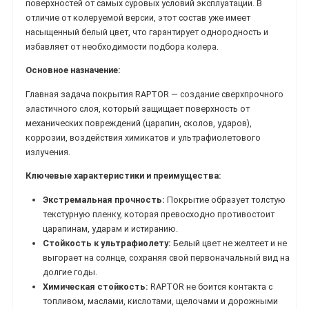
поверхностей от самых суровых условий эксплуатации. В
отличие от колеруемой версии, этот состав уже имеет
насыщенный белый цвет, что гарантирует однородность и
избавляет от необходимости подбора колера.
Основное назначение:
Главная задача покрытия RAPTOR — создание сверхпрочного
эластичного слоя, который защищает поверхность от
механических повреждений (царапин, сколов, ударов),
коррозии, воздействия химикатов и ультрафиолетового
излучения.
Ключевые характеристики и преимущества:
Экстремальная прочность:
Покрытие образует толстую
текстурную пленку, которая превосходно противостоит
царапинам, ударам и истиранию.
Стойкость к ультрафиолету:
Белый цвет не желтеет и не
выгорает на солнце, сохраняя свой первоначальный вид на
долгие годы.
Химическая стойкость:
RAPTOR не боится контакта с
топливом, маслами, кислотами, щелочами и дорожными