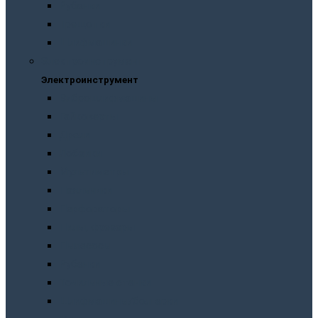
Рубанки
Трещотки
Шлифмашинки
Электроинструмент
Электроинструмент
Виброшлифмашины
Гайковерты
Дрели
Лобзики
Мультиметры
Паяльники
Перфораторы
Пилы, фрезеры
Пылесосы
Рубанки
Точильныe станки
Шлифмашины/болгарки