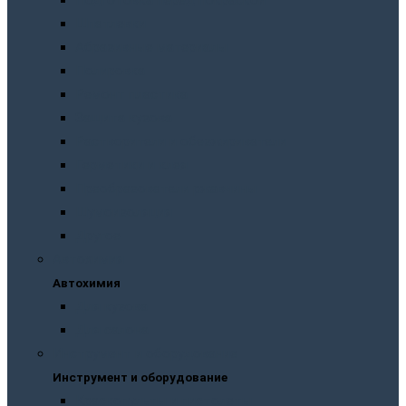
Подготовка перед покраской
Шпатлевки
Абразивные материалы
Полировка
Ремонт пластика
Защита кузова
Растворители и обезжириватели
Герметики и клея
Преобразователи ржавчины
Шумоизоляция
Другое
Автохимия
Автохимия
Для кузова
Для салона
Инструмент и оборудование
Инструмент и оборудование
Краскопульты и пистолеты