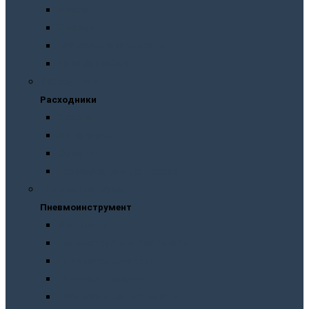
Масла
Смазки
Тормозные жидкости
Незамерзайки
Расходники
Расходники
Сверла
Автолампы
Хомуты
Термоусадочные трубки
Пневмоинструмент
Пневмоинструмент
Манометры
Пескоструйные пистолеты
Пневмогайковерты
Пневмодыроколы
Продувочные пистолеты