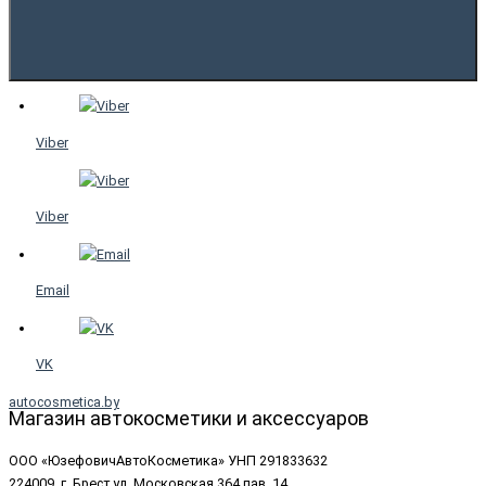
Viber
Viber
Email
VK
autocosmetica.by
Магазин автокосметики и аксессуаров
ООО «ЮзефовичАвтоКосметика» УНП 291833632
224009, г. Брест ул. Московская 364 пав. 14