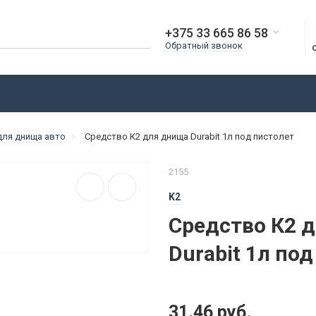
+375 33 665 86 58
Обратный звонок
О КОМПАНИИ
ДОСТАВКА
ОПЛАТА
БЛОГ
для днища авто
Средство К2 для днища Durabit 1л под пистолет
2155
K2
Средство К2 
Durabit 1л по
31.46 руб.