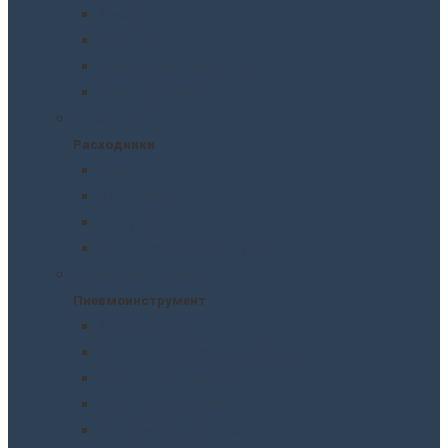
Масла
Смазки
Тормозные жидкости
Незамерзайки
Расходники
Расходники
Сверла
Автолампы
Хомуты
Термоусадочные трубки
Пневмоинструмент
Пневмоинструмент
Манометры
Пескоструйные пистолеты
Пневмогайковерты
Пневмодыроколы
Продувочные пистолеты