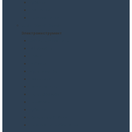
Рубанки
Трещотки
Шлифмашинки
Электроинструмент
Электроинструмент
Виброшлифмашины
Гайковерты
Дрели
Лобзики
Мультиметры
Паяльники
Перфораторы
Пилы, фрезеры
Пылесосы
Рубанки
Точильныe станки
Шлифмашины/болгарки