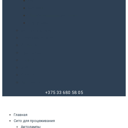
Фены
Фонари
Шлифовальные машинки
Шуруповерты
Бытовая химия
Производители
О компании
Доставка
Оплата
Блог
Отзывы
Контакты
+375 33 680 58 05
Главная
Сито для процеживания
Автолампы