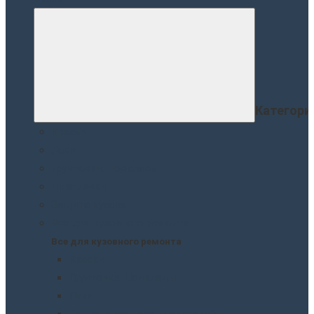
Категори
Краски
Лаки
Грунтовки. Подклады
Шпатлевки
Защита кузова
Все для кузовного ремонта
Все для кузовного ремонта
Краски
Грунтовки. Подклады
Лаки
Подготовка перед покраской