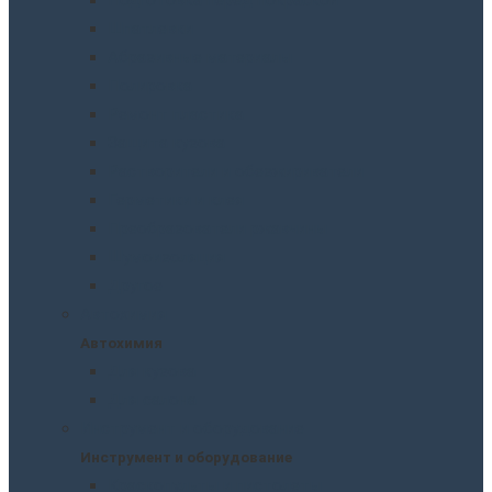
Шпатлевки
Абразивные материалы
Полировка
Ремонт пластика
Защита кузова
Растворители и обезжириватели
Герметики и клея
Преобразователи ржавчины
Шумоизоляция
Другое
Автохимия
Автохимия
Для кузова
Для салона
Инструмент и оборудование
Инструмент и оборудование
Краскопульты и пистолеты