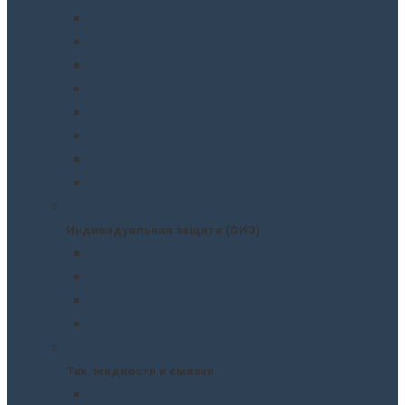
Пневмоинструмент
Ручной инструмент
Электроинструмент
Домкраты
Компрессоры
Сварочное оборудование
Аккумуляторы
Газовые горелки
Индивидуальная защита (СИЗ)
Индивидуальная защита (СИЗ)
Спецодежда
Распираторы
Защитные очки
Перчатки
Тех. жидкости и смазки
Тех. жидкости и смазки
Антифризы