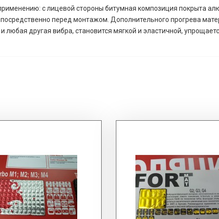
применению: с лицевой стороны битумная композиция покрыта алю
епосредственно перед монтажом. Дополнительного прогрева матер
 и любая другая вибра, становится мягкой и эластичной, упрощае