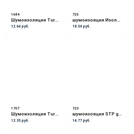
1684
725
Шумоизоляция Turbo voilok(0.7x0.65)
шумоизояция Изолон(сплэн) 8ммx0.75мx1.0м
12.64 руб.
18.54 руб.
1707
723
Шумоизоляция Turbo Super
шумоизояция STP gold
12.35 руб.
14.77 руб.