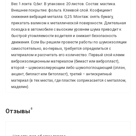
Вес 1 лсита: 0,6кг. В упаковке: 20 листов. Состав: мастика.
Внешнее покрытие: фольга. Клеевой слой. Коэфициент
снижения вибраций металла: 0,25. Монтаж: снять бумагу,
прикатать валиком к металлической поверхности. Длительная
поездка в автомобиле с высоким уровнем шума приводит к
быстрой утомляемости водителя и снижает безопасность
движения. Если Вы решили провести работы по шумоизоляции
самостоятельно, во-первых, требуется определиться с
материалом и рассчитать его количество. Первый слой клеим
виброизолиционным материалом (бимаст или вибропласт),
второй – шумоизолирующим либо шумопоглощающий (сплэн,
акцент, бипласт или битопласт), третий – антискрипный
материал (в тех местах, где пластик соприкасается с металлом,
маделин).
0
Отзывы