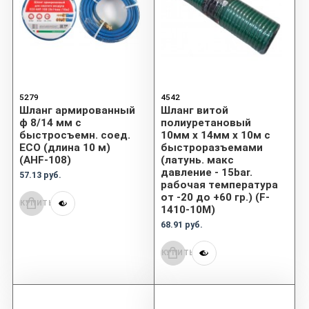
5279
4542
Шланг армированный
Шланг витой
ф 8/14 мм с
полиуретановый
быстросъемн. соед.
10мм х 14мм х 10м с
ECO (длина 10 м)
быстроразъемами
(AHF-108)
(латунь. макс
давление - 15bar.
57.13 руб.
рабочая температура
от -20 до +60 гр.) (F-
КУПИТЬ
1410-10M)
68.91 руб.
КУПИТЬ