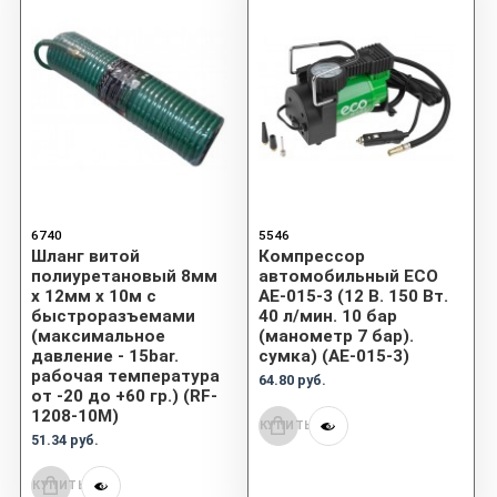
6740
5546
Шланг витой
Компрессор
полиуретановый 8мм
автомобильный ECO
х 12мм х 10м с
AE-015-3 (12 В. 150 Вт.
быстроразъемами
40 л/мин. 10 бар
(максимальное
(манометр 7 бар).
давление - 15bar.
сумка) (AE-015-3)
рабочая температура
64.80 руб.
от -20 до +60 гр.) (RF-
1208-10M)
КУПИТЬ
51.34 руб.
КУПИТЬ