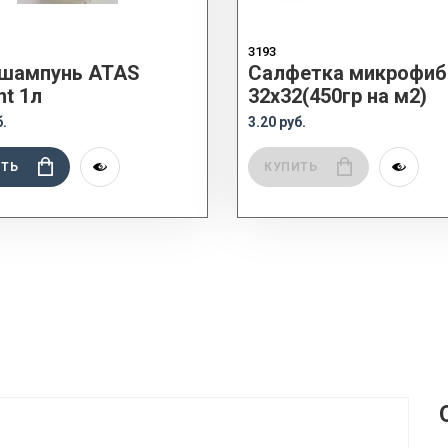
3193
шампунь ATAS
Салфетка микрофиб
nt 1л
32x32(450гр на м2)
б.
3.20 руб.
ИТЬ
КУПИТЬ