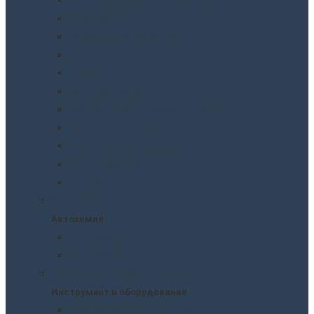
Шпатлевки
Абразивные материалы
Полировка
Ремонт пластика
Защита кузова
Растворители и обезжириватели
Герметики и клея
Преобразователи ржавчины
Шумоизоляция
Другое
Автохимия
Автохимия
Для кузова
Для салона
Инструмент и оборудование
Инструмент и оборудование
Краскопульты и пистолеты