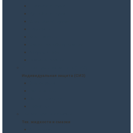
Пневмоинструмент
Ручной инструмент
Электроинструмент
Домкраты
Компрессоры
Сварочное оборудование
Аккумуляторы
Газовые горелки
Индивидуальная защита (СИЗ)
Индивидуальная защита (СИЗ)
Спецодежда
Распираторы
Защитные очки
Перчатки
Тех. жидкости и смазки
Тех. жидкости и смазки
Антифризы