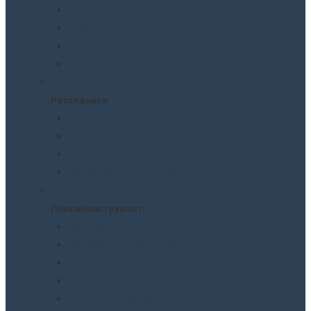
Масла
Смазки
Тормозные жидкости
Незамерзайки
Расходники
Расходники
Сверла
Автолампы
Хомуты
Термоусадочные трубки
Пневмоинструмент
Пневмоинструмент
Манометры
Пескоструйные пистолеты
Пневмогайковерты
Пневмодыроколы
Продувочные пистолеты