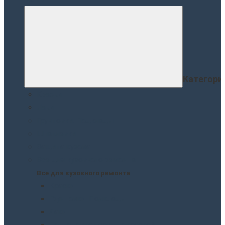
Категори
Краски
Лаки
Грунтовки. Подклады
Шпатлевки
Защита кузова
Все для кузовного ремонта
Все для кузовного ремонта
Краски
Грунтовки. Подклады
Лаки
Подготовка перед покраской