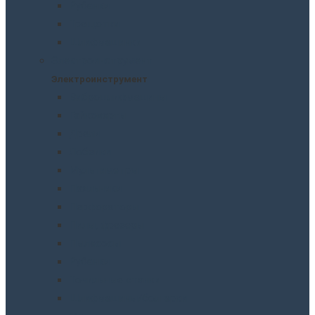
Рубанки
Трещотки
Шлифмашинки
Электроинструмент
Электроинструмент
Виброшлифмашины
Гайковерты
Дрели
Лобзики
Мультиметры
Паяльники
Перфораторы
Пилы, фрезеры
Пылесосы
Рубанки
Точильныe станки
Шлифмашины/болгарки