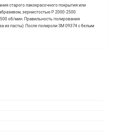
вания старого лакокрасочного покрытия или
абразивом, зернистостью Р 2000-2500.
 1500 об/мин. Правильность полирования
 из пасты). После полироли 3M 09374 с белым