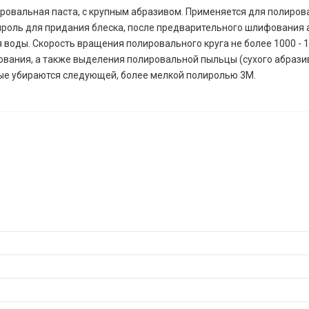
Полировальная паста, с крупным абразивом. Применяется для полиро
ироль для придания блеска, после предварительного шлифования 
я воды. Скорость вращения полировального круга не более 1000 -
вания, а также выделения полировальной пыльцы (сухого абразива
рые убираются следующей, более мелкой полиролью 3М.