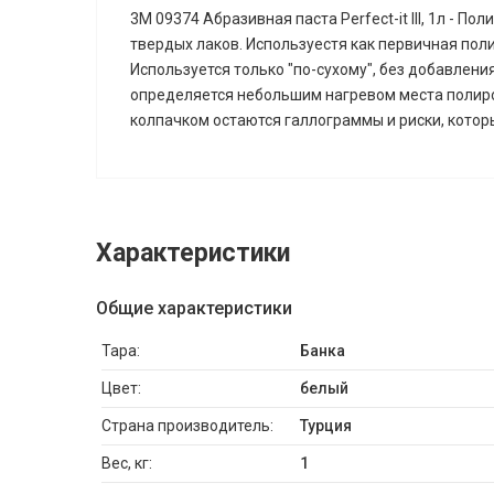
3M 09374 Абразивная паста Perfect-it III, 1л - 
твердых лаков. Используестя как первичная пол
Используется только "по-сухому", без добавлени
определяется небольшим нагревом места полиро
колпачком остаются галлограммы и риски, кото
Характеристики
Общие характеристики
Тара:
Банка
Цвет:
белый
Страна производитель:
Турция
Вес, кг:
1