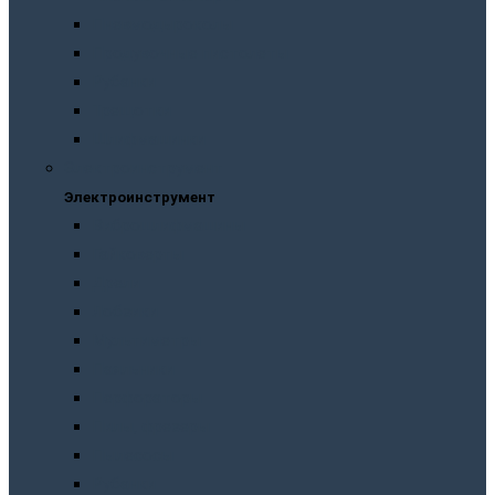
Пневмодыроколы
Продувочные пистолеты
Рубанки
Трещотки
Шлифмашинки
Электроинструмент
Электроинструмент
Виброшлифмашины
Гайковерты
Дрели
Лобзики
Мультиметры
Паяльники
Перфораторы
Пилы, фрезеры
Пылесосы
Рубанки