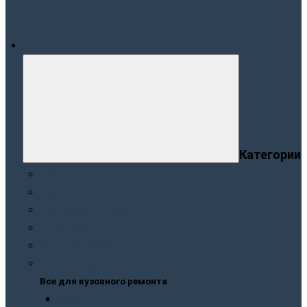
Меню
Категории
Краски
Лаки
Грунтовки. Подклады
Шпатлевки
Защита кузова
Все для кузовного ремонта
Все для кузовного ремонта
Краски