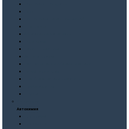
Грунтовки. Подклады
Лаки
Подготовка перед покраской
Шпатлевки
Абразивные материалы
Полировка
Ремонт пластика
Защита кузова
Растворители и обезжириватели
Герметики и клея
Преобразователи ржавчины
Шумоизоляция
Другое
Автохимия
Автохимия
Для кузова
Для салона