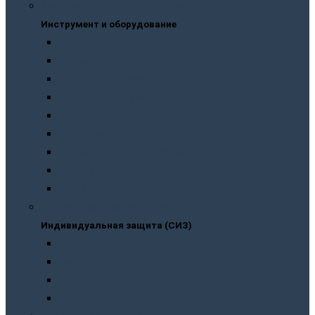
Инструмент и оборудование
Инструмент и оборудование
Краскопульты и пистолеты
Пневмоинструмент
Ручной инструмент
Электроинструмент
Домкраты
Компрессоры
Сварочное оборудование
Аккумуляторы
Газовые горелки
Индивидуальная защита (СИЗ)
Индивидуальная защита (СИЗ)
Спецодежда
Распираторы
Защитные очки
Перчатки