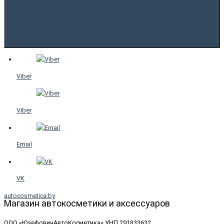
Viber
Viber
Email
VK
autocosmetica.by
Магазин автокосметики и аксессуаров
ООО «ЮзефовичАвтоКосметика» УНП 291833632