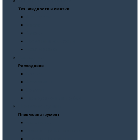
Тех. жидкости и смазки
Тех. жидкости и смазки
Антифризы
Масла
Смазки
Тормозные жидкости
Незамерзайки
Расходники
Расходники
Сверла
Автолампы
Хомуты
Термоусадочные трубки
Пневмоинструмент
Пневмоинструмент
Манометры
Пескоструйные пистолеты
Пневмогайковерты