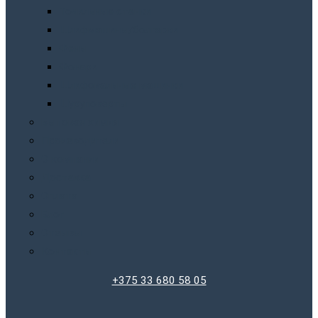
Точильныe станки
Шлифмашины/болгарки
Фены
Фонари
Шлифовальные машинки
Шуруповерты
Бытовая химия
Производители
О компании
Доставка
Оплата
Блог
Отзывы
Контакты
+375 33 680 58 05