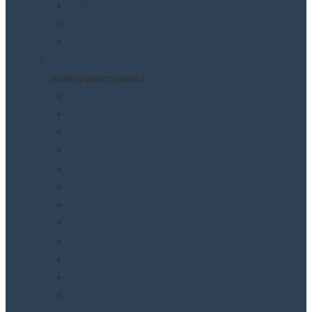
Рубанки
Трещотки
Шлифмашинки
Электроинструмент
Электроинструмент
Виброшлифмашины
Гайковерты
Дрели
Лобзики
Мультиметры
Паяльники
Перфораторы
Пилы, фрезеры
Пылесосы
Рубанки
Точильныe станки
Шлифмашины/болгарки