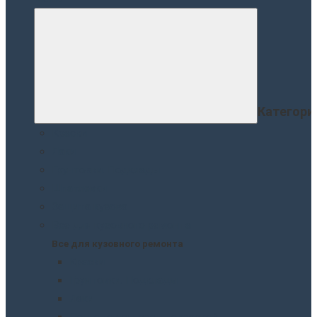
Категори
Краски
Лаки
Грунтовки. Подклады
Шпатлевки
Защита кузова
Все для кузовного ремонта
Все для кузовного ремонта
Краски
Грунтовки. Подклады
Лаки
Подготовка перед покраской