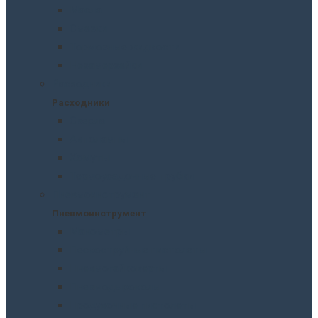
Масла
Смазки
Тормозные жидкости
Незамерзайки
Расходники
Расходники
Сверла
Автолампы
Хомуты
Термоусадочные трубки
Пневмоинструмент
Пневмоинструмент
Манометры
Пескоструйные пистолеты
Пневмогайковерты
Пневмодыроколы
Продувочные пистолеты