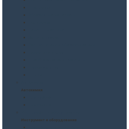
Шпатлевки
Абразивные материалы
Полировка
Ремонт пластика
Защита кузова
Растворители и обезжириватели
Герметики и клея
Преобразователи ржавчины
Шумоизоляция
Другое
Автохимия
Автохимия
Для кузова
Для салона
Инструмент и оборудование
Инструмент и оборудование
Краскопульты и пистолеты