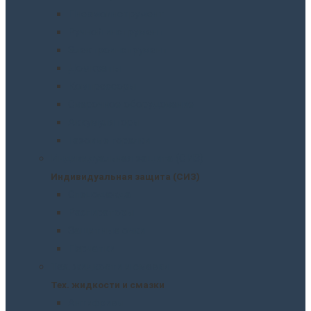
Пневмоинструмент
Ручной инструмент
Электроинструмент
Домкраты
Компрессоры
Сварочное оборудование
Аккумуляторы
Газовые горелки
Индивидуальная защита (СИЗ)
Индивидуальная защита (СИЗ)
Спецодежда
Распираторы
Защитные очки
Перчатки
Тех. жидкости и смазки
Тех. жидкости и смазки
Антифризы