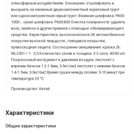
атмосферным воздействиям. Основание: отшлифовать и
высушить на несённый двухкомпонентный акриловый грунт
или однокомпонентный серый грунт. Влажная шлифовка: P800-
1000，сухая шлифовка: P600-800 Очистка поверхности: удалить
воск, силикон и другие примеси с помощью обезжиривающего
средства. Характеристика: высококлассное 2K автомобильное
покрытие высокой твердости , глянцевое покрытие,
превосходная защита. Соотношение смешивания: краска 2k :
WL2501 = 1 : 0,5 Количество слоев и толщина: 2-3 слоя, 40-60 um
Покрасочный инструмент и давление воздуха: пистолет с
верхним бачком 1.2-1.5мм, 3-5кг/см2 пистолет с нижним бачком
1.4-1.7мм, 3-5кг/см2 Время сушки между слоями: 5-10 минут при
температуре 25 °C
Производство: Китай
Характеристики
Общие характеристики