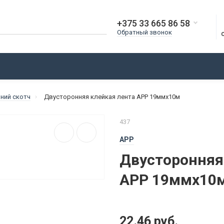
+375 33 665 86 58
Обратный звонок
О КОМПАНИИ
ДОСТАВКА
ОПЛАТА
БЛОГ
ний скотч
Двусторонняя клейкая лента APP 19ммx10м
437
APP
Двусторонняя
APP 19ммx10
22.46 руб.