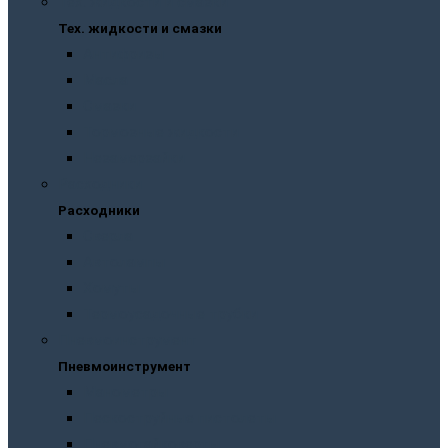
Тех. жидкости и смазки
Тех. жидкости и смазки
Антифризы
Масла
Смазки
Тормозные жидкости
Незамерзайки
Расходники
Расходники
Сверла
Автолампы
Хомуты
Термоусадочные трубки
Пневмоинструмент
Пневмоинструмент
Манометры
Пескоструйные пистолеты
Пневмогайковерты