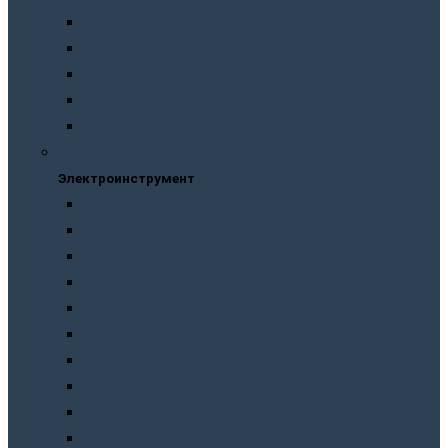
Пневмодыроколы
Продувочные пистолеты
Рубанки
Трещотки
Шлифмашинки
Электроинструмент
Электроинструмент
Виброшлифмашины
Гайковерты
Дрели
Лобзики
Мультиметры
Паяльники
Перфораторы
Пилы, фрезеры
Пылесосы
Рубанки