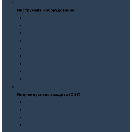
Инструмент и оборудование
Инструмент и оборудование
Краскопульты и пистолеты
Пневмоинструмент
Ручной инструмент
Электроинструмент
Домкраты
Компрессоры
Сварочное оборудование
Аккумуляторы
Газовые горелки
Индивидуальная защита (СИЗ)
Индивидуальная защита (СИЗ)
Спецодежда
Распираторы
Защитные очки
Перчатки