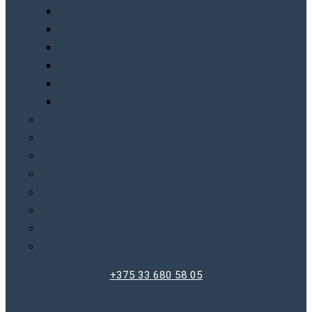
Точильныe станки
Шлифмашины/болгарки
Фены
Фонари
Шлифовальные машинки
Шуруповерты
Бытовая химия
Производители
О компании
Доставка
Оплата
Блог
Отзывы
Контакты
+375 33 680 58 05