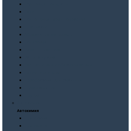
Грунтовки. Подклады
Лаки
Подготовка перед покраской
Шпатлевки
Абразивные материалы
Полировка
Ремонт пластика
Защита кузова
Растворители и обезжириватели
Герметики и клея
Преобразователи ржавчины
Шумоизоляция
Другое
Автохимия
Автохимия
Для кузова
Для салона