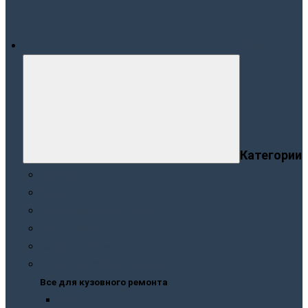
Меню
Категории
Краски
Лаки
Грунтовки. Подклады
Шпатлевки
Защита кузова
Все для кузовного ремонта
Все для кузовного ремонта
Краски