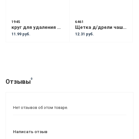
1945
6461
круг для удаления ржавчины диаметр 125 без адаптора
Щетка д/дрели чашка нейлон. 50мм BOSCH (2608622052)
11.99 руб.
12.31 руб.
0
Отзывы
Нет отзывов об этом товаре.
Написать отзыв