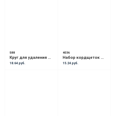
588
4036
Круг для удаления клея APP (без адаптера)
Набор кордщеток дисковых латунных для дрели+ручная. 6пр.(25. 2штх38. 50. 75мм). в блистере (F-BWS601)
18.64 руб.
15.24 руб.