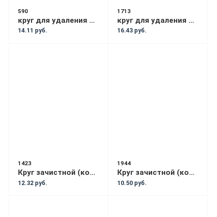
590
1713
круг для удаления ржавчины APP диаметр 150
круг для удаления ржавчины SICO диаметр 150мм
14.11 руб.
16.43 руб.
1423
1944
Круг зачистной (коралловый) на болгарку синий
Круг зачистной (коралловый) на болгарку фиолетовый
12.32 руб.
10.50 руб.