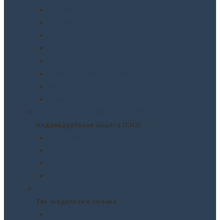
Пневмоинструмент
Ручной инструмент
Электроинструмент
Домкраты
Компрессоры
Сварочное оборудование
Аккумуляторы
Газовые горелки
Индивидуальная защита (СИЗ)
Индивидуальная защита (СИЗ)
Спецодежда
Распираторы
Защитные очки
Перчатки
Тех. жидкости и смазки
Тех. жидкости и смазки
Антифризы