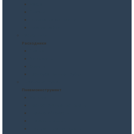
Масла
Смазки
Тормозные жидкости
Незамерзайки
Расходники
Расходники
Сверла
Автолампы
Хомуты
Термоусадочные трубки
Пневмоинструмент
Пневмоинструмент
Манометры
Пескоструйные пистолеты
Пневмогайковерты
Пневмодыроколы
Продувочные пистолеты