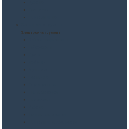
Рубанки
Трещотки
Шлифмашинки
Электроинструмент
Электроинструмент
Виброшлифмашины
Гайковерты
Дрели
Лобзики
Мультиметры
Паяльники
Перфораторы
Пилы, фрезеры
Пылесосы
Рубанки
Точильныe станки
Шлифмашины/болгарки