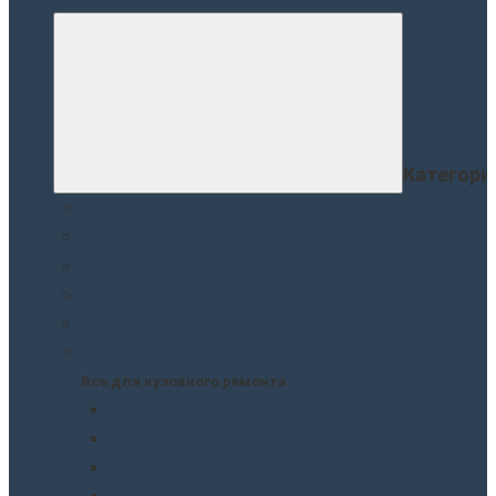
Категори
Краски
Лаки
Грунтовки. Подклады
Шпатлевки
Защита кузова
Все для кузовного ремонта
Все для кузовного ремонта
Краски
Грунтовки. Подклады
Лаки
Подготовка перед покраской