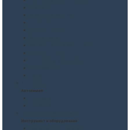
Шпатлевки
Абразивные материалы
Полировка
Ремонт пластика
Защита кузова
Растворители и обезжириватели
Герметики и клея
Преобразователи ржавчины
Шумоизоляция
Другое
Автохимия
Автохимия
Для кузова
Для салона
Инструмент и оборудование
Инструмент и оборудование
Краскопульты и пистолеты