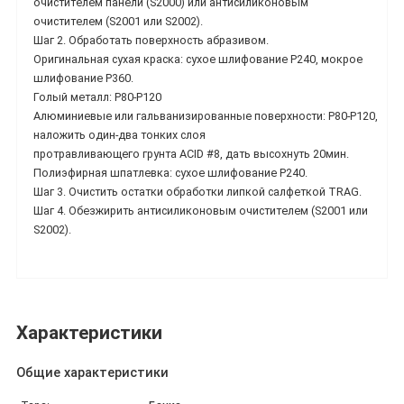
очистителем панели (S2000) или антисиликоновым
очистителем (S2001 или S2002).
Шаг 2. Обработать поверхность абразивом.
Оригинальная сухая краска: сухое шлифование P240, мокрое
шлифование P360.
Голый металл: P80-P120
Алюминиевые или гальванизированные поверхности: P80-P120,
наложить один-два тонких слоя
протравливающего грунта ACID #8, дать высохнуть 20мин.
Полиэфирная шпатлевка: сухое шлифование P240.
Шаг 3. Очистить остатки обработки липкой салфеткой TRAG.
Шаг 4. Обезжирить антисиликоновым очистителем (S2001 или
S2002).
Характеристики
Общие характеристики