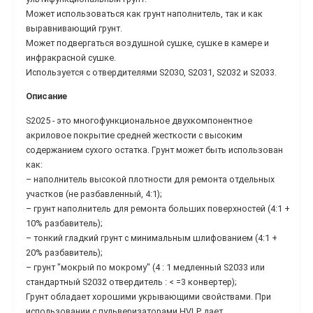
Может использоваться как грунт наполнитель, так и как
выравнивающий грунт.
Может подвергаться воздушной сушке, сушке в камере и
инфракрасной сушке.
Используется с отвердителями S2030, S2031, S2032 и S2033.
Описание
S2025 - это многофункциональное двухкомпонентное
акриловое покрытие средней жесткости с высоким
содержанием сухого остатка. Грунт может быть использован
как:
– наполнитель высокой плотности для ремонта отдельных
участков (не разбавленный, 4:1);
– грунт наполнитель для ремонта больших поверхностей (4:1 +
10% разбавитель);
– тонкий гладкий грунт с минимальным шлифованием (4:1 +
20% разбавитель);
– грунт "мокрый по мокрому" (4 : 1 медленный S2033 или
стандартный S2032 отвердитель : < =3 конвертер);
Грунт обладает хорошими укрывающими свойствами. При
использовании с пульверизаторами HVLP дает