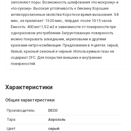
заполняют поры. Возможность шлифования «по-мокрому» и
«по-сухому». Высокая устойчивость к бензину Хорошие
антикоррозионные свойства Короткое время высыхания: 5-8
мин., не прилипает: 15-20 мин., твёрдая: после 10-15 часов.
Ёмкость: 400 мл=1,5-2 м2 в зависимости от поверхности при
одноразовом употреблении Загрунтованную поверхность
можно покрывать алкидными, акриловыми и другими
красками нитро-комбинации. Предложение в 4 цветах: серый,
белый, красный окисный и черный. Используемые газы не
содержат CFC. Для покрытия внешних и внутренних
поверхностей.
Характеристики
Общие характеристики
Производитель:
DECO
Тара:
Аэрозоль
Цвет:
серый