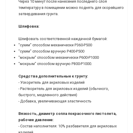
Через 10 минут после нанесения последнего слоя
температуру в помещении можно поднять для скорейшего
затвердевания грунта.
Шлифовка:
Шлифовать соответственной наждачной бумагой:
"сухим" способом механически Р360-Р500
"сухим" способом вручную Р400-Р500
"мокрым" способом механически Р600-Р1000
"мокрым" способом вручную Р800-Р1000.
Средства дополнительные к грунту:
- Ускоритель для акриловых изделий
- Растворитель для акриловых изделий (обычного,
быстрого, медленного действия)
- Добавка, увеличивающая эластичность
Вязкость, диаметр сопла покрасочного пистолета,
рабочее давление:
- Состав наполнителя: 10% разбавителя для акриловых
изделий