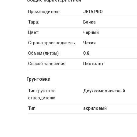
Производитель:
JETA PRO
Тара:
Банка
Цвет:
черный
Страна производитель:
Чехия
Объем (литры):
0.8
Способ нанесения:
Пистолет
Грунтовки
Тип грунта по
Двухкомпонентный
отвердителю:
Тип:
акриловый