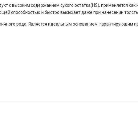
дукт с высоким содержанием сухого остатка(HS), применяется как
ющей способностью и быстро высыхает даже при нанесении толсты
личного рода. Является идеальным основанием, гарантирующим п