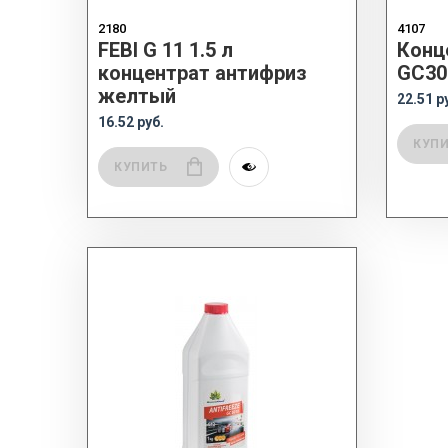
2180
4107
FEBI G 11 1.5 л
Конц
концентрат антифриз
GC30
желтый
22.51 р
16.52 руб.
КУП
КУПИТЬ