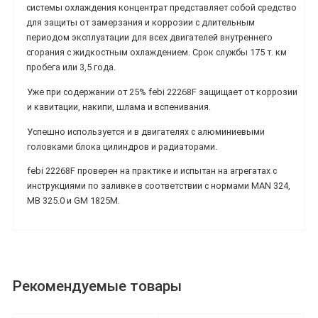
системы охлаждения концентрат представляет собой средство
для защиты от замерзания и коррозии с длительным
периодом эксплуатации для всех двигателей внутреннего
сгорания с жидкостным охлаждением. Срок службы 175 т. км
пробега или 3,5 года.
Уже при содержании от 25% febi
22268F
защищает от коррозии
и кавитации, накипи, шлама и вспенивания.
Успешно используется и в двигателях с алюминиевыми
головками блока цилиндров и радиаторами.
febi
22268F
проверен на практике и испытан на агрегатах с
инструкциями по заливке в соответствии с нормами MAN 324,
MB 325.0 и GM 1825М.
Рекомендуемые товары