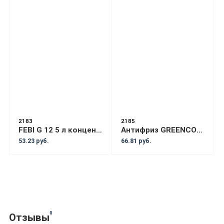
2183
2185
FEBI G 12 5 л концентрат антифриз красный
Антифриз GREENCOOL GC5010 10кг красный
53.23 руб.
66.81 руб.
0
Отзывы