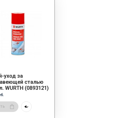
й-уход за
авеющей сталью
л. WURTH (0893121)
уб.
ИТЬ