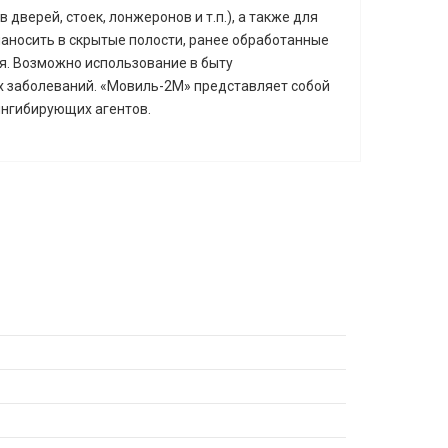
верей, стоек, лонжеронов и т.п.), а также для
наносить в скрытые полости, ранее обработанные
я. Возможно использование в быту
х заболеваний. «Мовиль-2М» представляет собой
ингибирующих агентов.