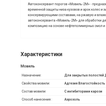
Автоконсервант порогов «Мовиль-2М» - предназна
временной защиты низа кузовов и арок колес и 
консервирующими составами, на ржавую и влажн
автоконсерванта «Мовиль-2М» для обработки де
композицию на основе нефтеполимерных смол и 
Характеристики
Мовиль
Назначение:
Для закрытых полостей 
Свойства мовили:
Адгезия Влагостойкость 
Состав мовили:
С ингибиторами карози
Способ нанесения :
Аэрозоль