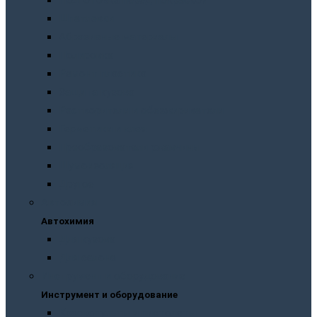
Подготовка перед покраской
Шпатлевки
Абразивные материалы
Полировка
Ремонт пластика
Защита кузова
Растворители и обезжириватели
Герметики и клея
Преобразователи ржавчины
Шумоизоляция
Другое
Автохимия
Автохимия
Для кузова
Для салона
Инструмент и оборудование
Инструмент и оборудование
Краскопульты и пистолеты