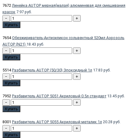
7672
Линейка AUTOP мерная(малая) алюминевая для смешивания
красок
7.97 руб.
−
+
Купить
7654
Обезжириватель-Антисиликон сольвентный 520мл Аэрозоль
AUTOP (N21)
18.43 руб.
−
+
Купить
5514
Разбавитель AUTOP (50/30) Эпоксидный 1л
17.83 руб.
−
+
Купить
7952
Разбавитель AUTOP 5051 Акриловый 0.5л стандарт
13.45 руб.
−
+
Купить
8001
Разбавитель AUTOP 5055 Акриловый металик 1л
20.28 руб.
−
+
Купить