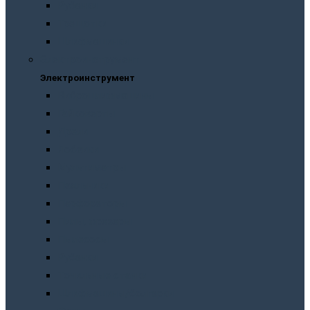
Рубанки
Трещотки
Шлифмашинки
Электроинструмент
Электроинструмент
Виброшлифмашины
Гайковерты
Дрели
Лобзики
Мультиметры
Паяльники
Перфораторы
Пилы, фрезеры
Пылесосы
Рубанки
Точильныe станки
Шлифмашины/болгарки