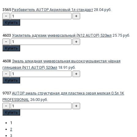
3565
Разбавитель AUTOP Акриловый 1л стандарт
28.04 руб.
−
+
Купить
4603
Усилитель адгезии универсальный (N12 AUTOP) 520мл
25.75 руб.
−
+
Купить
4608
Эмаль алкидная универсальная высокоукрывистая чёрная
глянцевая (N11 AUTOP) 520мл
18.91 руб.
−
+
Купить
9707
AUTOP эмаль структурная для пластика серая мелкая 0.5л 1K
PROFESSIONAL
26.00 руб.
−
+
Купить
1
2
3