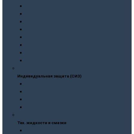
Пневмоинструмент
Ручной инструмент
Электроинструмент
Домкраты
Компрессоры
Сварочное оборудование
Аккумуляторы
Газовые горелки
Индивидуальная защита (СИЗ)
Индивидуальная защита (СИЗ)
Спецодежда
Распираторы
Защитные очки
Перчатки
Тех. жидкости и смазки
Тех. жидкости и смазки
Антифризы