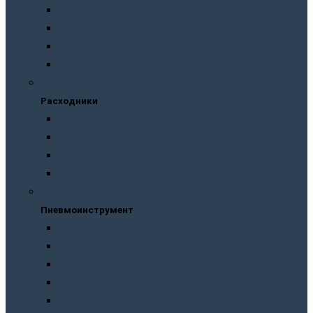
Масла
Смазки
Тормозные жидкости
Незамерзайки
Расходники
Расходники
Сверла
Автолампы
Хомуты
Термоусадочные трубки
Пневмоинструмент
Пневмоинструмент
Манометры
Пескоструйные пистолеты
Пневмогайковерты
Пневмодыроколы
Продувочные пистолеты