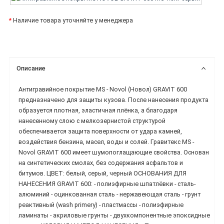
*
Наличие товара уточняйте у менеджера
Описание
Антигравийное покрытие MS - Novol (Новол) GRAVIT 600
предназначено для защиты кузова. После нанесения продукта
образуется плотная, эластичная плёнка, а благодаря
нанесенному слою с мелкозернистой структурой
обеспечивается защита поверхности от удара камней,
воздействия бензина, масел, воды и солей. Гравитекс MS -
Novol GRAVIT 600 имеет шумопоглащающие свойства. Основан
на синтетических смолах, без содержания асфальтов и
битумов. ЦВЕТ: белый, серый, черный ОСНОВАНИЯ ДЛЯ
НАНЕСЕНИЯ GRAVIT 600: - полиэфирные шпатлёвки - сталь-
алюминий - оцинкованная сталь - нержавеющая сталь - грунт
реактивный (wash primery) - пластмассы - полиэфирные
ламинаты - акриловые грунты - двухкомпонентные эпоксидные