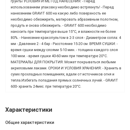
грунты УСЛОВИЯ И МЕТОД НАНЕСЕНИЯ: - Перед
использованием упаковку необходимо встряхнуть! - Перед
нанесением GRAVIT 600 на какую либо поверхность ее
необходимо обезжирить, матировать абразивным полотном,
продуть и снова обезжирить. - GRAVIT 600 необходимо
наносить при температуре выше 15°С, и влажности не более
80%. - Нанесение кракопультом в 2-3 слоя - Диаметром сопла: 4
мм - Давление 2 - 4 бар - Расстояние 15-20 см. ВРЕМЯ СУШКИ: -
время сушки между слоями 5-10 мин. - толщина каждого слоя
100 мкм. - время сушки 40-60 мин при температуре 20°С.
МАТЕРИАЛЫ ДЛЯ ПОКРЫТИЯ: Может покрываться любыми
акриловыми лаками. СРОКИ И УСЛОВИЯ ХРАНЕНИЯ: - Хранить в
сухих прохладных помещениях, вдали от источников огня и
тепла.Избегать попадания прямых солнечных лучей. - GRAVIT
600- хранить 24мес. при тепературе 20°С.
Характеристики
Общие характеристики