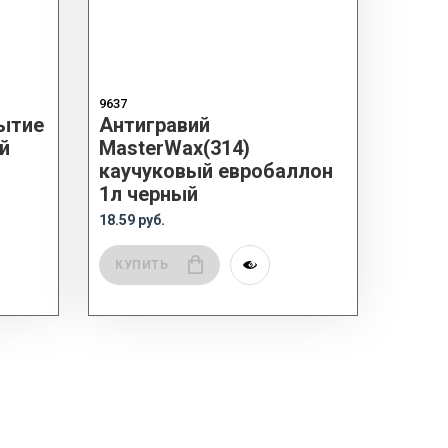
9637
ытие
Антигравий
й
MasterWax(314)
каучуковый евробаллон
1л черный
18.59 руб.
КУПИТЬ