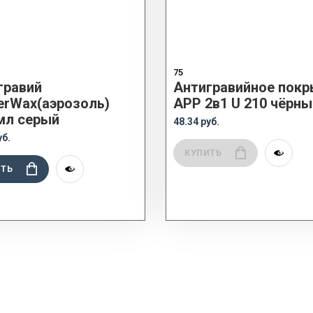
75
гравий
Антигравийное покр
erWax(аэрозоль)
APP 2в1 U 210 чёрны
мл серый
48.34 руб.
уб.
КУПИТЬ
ИТЬ