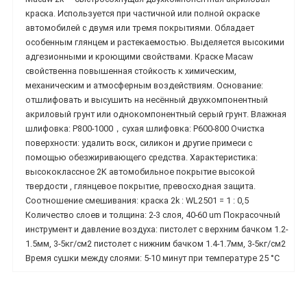
краска. Используется при частичной или полной окраске
автомобилей с двумя или тремя покрытиями. Обладает
особенным глянцем и растекаемостью. Выделяется высокими
адгезионными и кроющими свойствами. Краске Macaw
свойственна повышенная стойкость к химическим,
механическим и атмосферным воздействиям. Основание:
отшлифовать и высушить на несённый двухкомпонентный
акриловый грунт или однокомпонентный серый грунт. Влажная
шлифовка: P800-1000，сухая шлифовка: P600-800 Очистка
поверхности: удалить воск, силикон и другие примеси с
помощью обезжиривающего средства. Характеристика:
высококлассное 2K автомобильное покрытие высокой
твердости , глянцевое покрытие, превосходная защита.
Соотношение смешивания: краска 2k : WL2501 = 1 : 0,5
Количество слоев и толщина: 2-3 слоя, 40-60 um Покрасочный
инструмент и давление воздуха: пистолет с верхним бачком 1.2-
1.5мм, 3-5кг/см2 пистолет с нижним бачком 1.4-1.7мм, 3-5кг/см2
Время сушки между слоями: 5-10 минут при температуре 25 °C